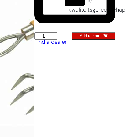
hetzelfde
kwaliteitsgereedschap
kunt werken.
Indoor
Add to cart
Find a dealer
planting
shovel
quantity