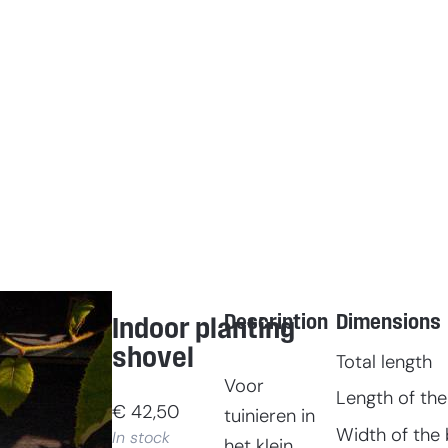
Description
Dimensions
Indoor planting
shovel
Total length
Voor
Length of the
€
42,50
tuinieren in
Width of the 
In stock
het klein