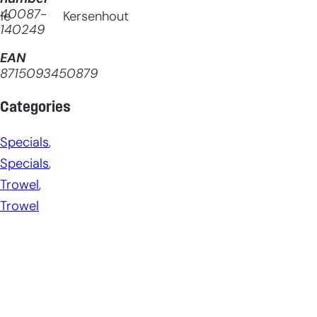
40087-
le
Kersenhout
140249
EAN
8715093450879
Categories
Specials
, 
Specials
, 
Trowel
, 
Trowel