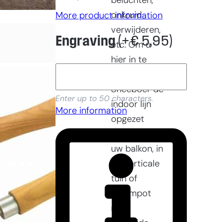
beluchten,
onkruid
More product information
verwijderen,
Engraving
(+
€
5,95
)
etc. Om u
hier in te
helpen heeft
Sneeboer de
Enter up to 50 characters.
indoor lijn
More information
opgezet
zodat u op
uw balkon, in
de verticale
tuin of
bloempot
met