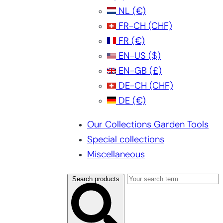
NL
(€)
FR-CH
(CHF)
FR
(€)
EN-US
($)
EN-GB
(£)
DE-CH
(CHF)
DE
(€)
Our Collections Garden Tools
Special collections
Miscellaneous
Search products