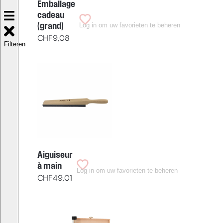
Emballage
cadeau
Log in om uw favorieten te beheren
(grand)
CHF
9,08
Filteren
Aiguiseur
à main
Log in om uw favorieten te beheren
CHF
49,01