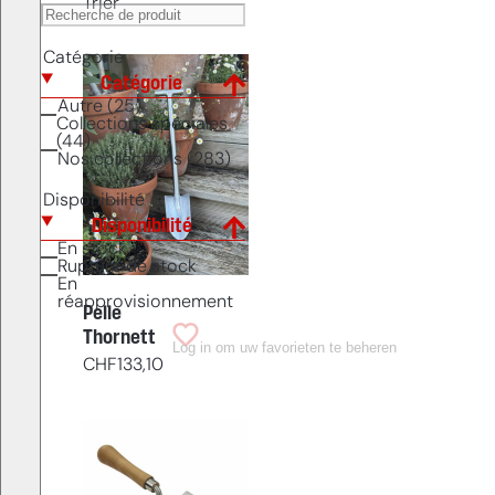
Trier
Catégorie
Catégorie
Autre (25)
Collections spéciales
(44)
Nos collections (283)
Disponibilité
Disponibilité
En stock
Rupture de stock
En
réapprovisionnement
Pelle
Thornett
Log in om uw favorieten te beheren
CHF
133,10