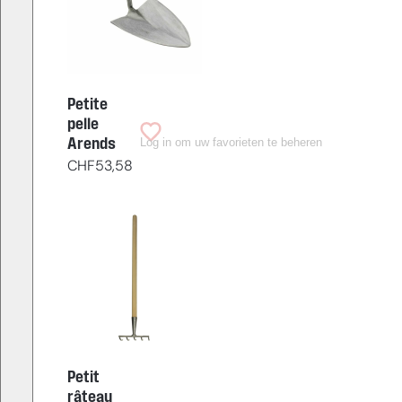
Petite
pelle
Log in om uw favorieten te beheren
Arends
CHF
53,58
Petit
râteau