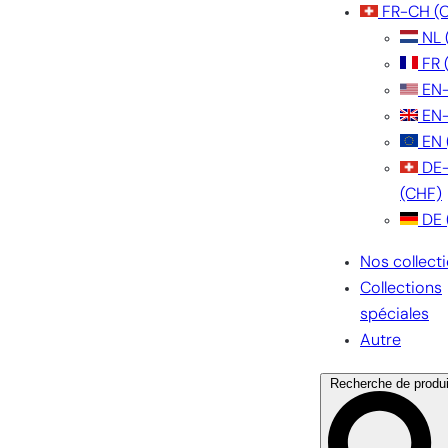
FR-CH
(
NL
FR
EN
EN
EN
DE
(CHF)
DE
Nos collect
Collections
spéciales
Autre
Recherche de produi