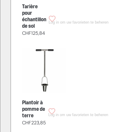
Tarière
pour
échantillon
Log in om uw favorieten te beheren
de sol
CHF
125,84
Plantoir à
pomme de
Log in om uw favorieten te beheren
terre
CHF
223,85