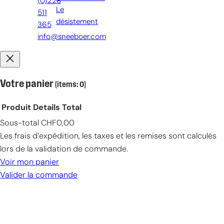
(0)228
Le
511
désistement
365
info@sneeboer.com
Votre panier
(items: 0)
Produit
Details
Total
Sous-total
CHF0,00
Products
Les frais d’expédition, les taxes et les remises sont calculés
in
lors de la validation de commande.
cart
Voir mon panier
Valider la commande