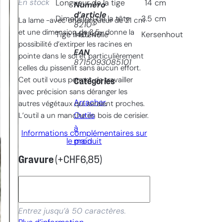
En stock
Longueur de la tige
14
cm
Numéro
d’article
Dimension de la tête
3.5
cm
La lame -avec une longueur de 21 cm
8210-
et une dimension de 3,5- donne la
140249
Tige matèrielle
Kersenhout
possibilité d’extirper les racines en
EAN
pointe dans le sol et particulièrement
8715093085101
celles du pissenlit sans aucun effort.
Cet outil vous permet de travailler
Catégories
avec précision sans déranger les
Arracher
, 
autres végétaux qui seraient proches.
Outils
L’outil a un manche en bois de cerisier.
à
Informations complémentaires sur
le produit
main
Gravure
(+
CHF
6,85
)
Entrez jusqu’à 50 caractères.