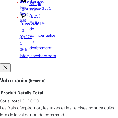
Bovenkarspel,
Shops
Les
/@sneeboer3875
2022
Pays-
(B2C)
Bas
Politique
/sneeboer
de
+31
confidentialité
(0)228
Le
511
désistement
365
info@sneeboer.com
Votre panier
(items: 0)
Produit
Details
Total
Sous-total
CHF0,00
Products
Les frais d’expédition, les taxes et les remises sont calculés
in
lors de la validation de commande.