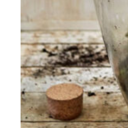
choisir ?
Trouvez
l'outil pour
votre travail
Chez
Sneeboer,
nous
sommes
toujours
prêts à
aider les
autres.
N'hésitez
pas à
appeler ou
à envoyer