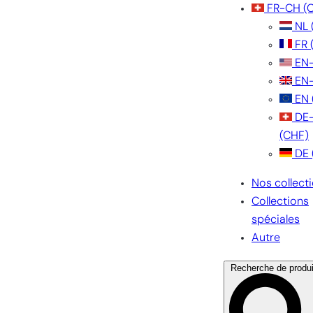
FR-CH
(
NL
FR
EN
EN
EN
DE
(CHF)
DE
Nos collect
Collections
spéciales
Autre
Recherche de produi