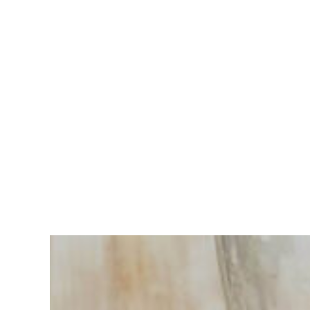
Vous
avez du
mal à