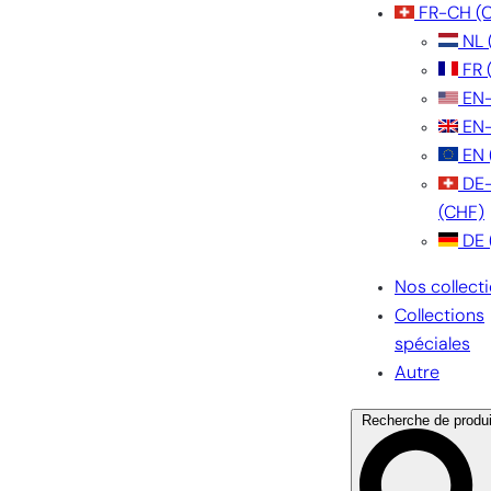
FR-CH
(
NL
FR
EN
EN
EN
DE
(CHF)
DE
Nos collect
Collections
spéciales
Autre
Recherche de produi