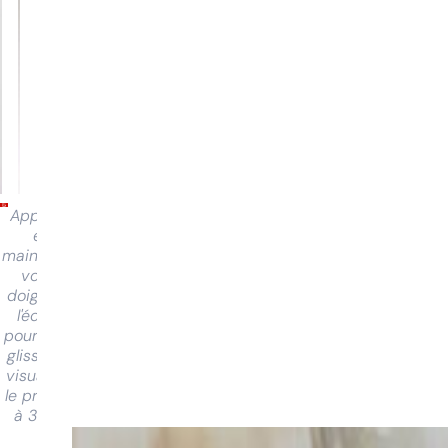
Appuyez
et
maintenez
votre
doigt sur
l'écran
pour faire
glisser et
visualiser
le produit
à 360°