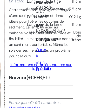
En stock
Longueur de la tige
11
cm
Numéro
d’article
Dimension de la tête
5.5
cm
Cette truelle d’archéologue est forgée
4012-
d’une seule pièce d’acier et donc
124012
Poids net
0.12
kg
idéale pour libérer les couches de
Longueur de la lame
11
cm
EAN
sédiment. La lame, en acier au
8715093040124
Tige matèrielle
Bois
carbone, vous donne plus de force et
de
flexibilité. Le manche doux vous donne
Catégories
frêne
un sentiment confortable. Même les
Outils
sols denses, ne sont pas un problème
à
pour cet outil.
main
, 
Informations complémentaires sur
le produit
Spéciale
Gravure
(+
CHF
6,85
)
Entrez jusqu’à 50 caractères.