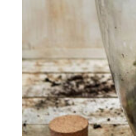
Vous
avez du
mal à
choisir ?
Trouvez
l'outil pour
votre travail
Chez
Sneeboer,
nous
sommes
toujours
prêts à
aider les
autres.
N'hésitez