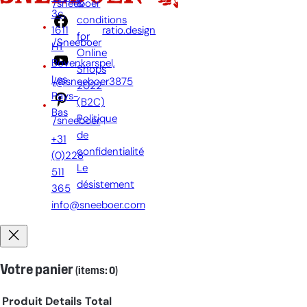
&
/sneeboer
3c,
par:
conditions
1611
ratio.design
for
/Sneeboer
HT
Online
Bovenkarspel,
Shops
Les
/@sneeboer3875
2022
Pays-
(B2C)
Bas
Politique
/sneeboer
de
+31
confidentialité
(0)228
Le
511
désistement
365
info@sneeboer.com
Votre panier
(items: 0)
Produit
Details
Total