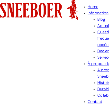
Skip
Home
to
Information
content
Blog
Actual
Quest
fréqu
posée
Dealer
Servic
À propos d
A pro
Sneeb
Histoi
Durabi
Collab
Contact