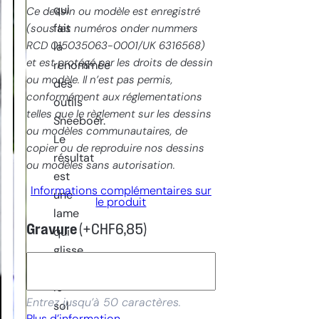
qui
Ce dessin ou modèle est enregistré
fait
(sous les numéros onder nummers
RCD 015035063-0001/UK 6316568)
la
et est protégé par les droits de dessin
renommée
ou modèle. Il n’est pas permis,
des
conformément aux réglementations
outils
telles que le règlement sur les dessins
Sneeboer.
ou modèles communautaires, de
Le
copier ou de reproduire nos dessins
résultat
ou modèles sans autorisation.
est
Informations complémentaires sur
une
le produit
lame
Gravure
(+
CHF
6,85
)
qui
glisse
dans
le
Entrez jusqu’à 50 caractères.
sol