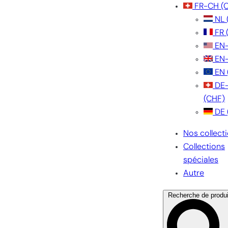
FR-CH
(
NL
FR
EN
EN
EN
DE
(CHF)
DE
Nos collect
Collections
spéciales
Autre
Recherche de produi