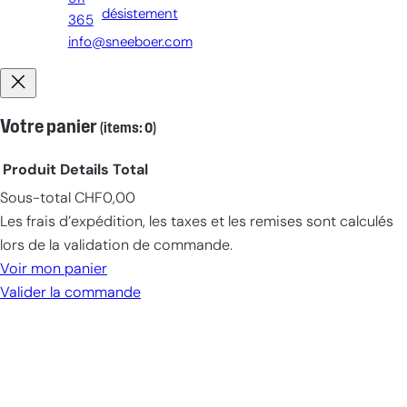
désistement
365
info@sneeboer.com
Votre panier
(items: 0)
Produit
Details
Total
Sous-total
CHF0,00
Products
Les frais d’expédition, les taxes et les remises sont calculés
in
lors de la validation de commande.
cart
Voir mon panier
Valider la commande