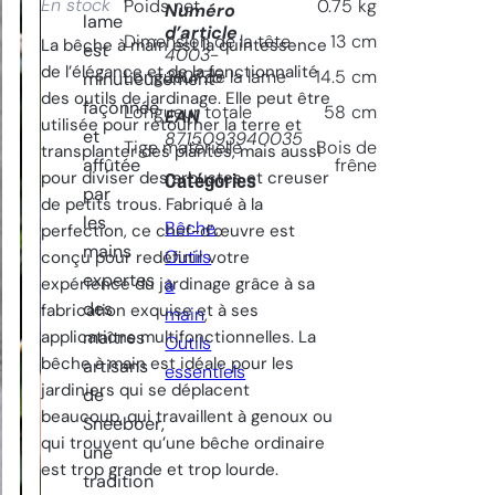
En stock
Poids net
0.75
kg
Numéro
lame
d’article
Dimension de la tête
13
cm
La bêche à main est la quintessence
est
4003-
de l’élégance et de la fonctionnalité
210775
Longueur de la lame
14.5
cm
minutieusement
des outils de jardinage. Elle peut être
façonnée
Longueur totale
58
cm
EAN
utilisée pour retourner la terre et
et
8715093940035
Tige matèrielle
Bois de
transplanter des plantes, mais aussi
affûtée
frêne
pour diviser des arbustes et creuser
Catégories
par
de petits trous. Fabriqué à la
les
Bêche
, 
perfection, ce chef-d’œuvre est
mains
Outils
conçu pour redéfinir votre
expertes
expérience du jardinage grâce à sa
à
des
fabrication exquise et à ses
main
, 
applications multifonctionnelles. La
maîtres
Outils
bêche à main est idéale pour les
artisans
essentiels
jardiniers qui se déplacent
de
beaucoup, qui travaillent à genoux ou
Sneeboer,
qui trouvent qu’une bêche ordinaire
une
est trop grande et trop lourde.
tradition