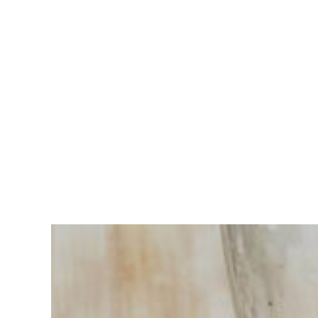
Vous
avez du
mal à
choisir ?