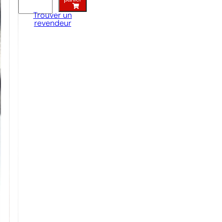
bulbe
Trouver un
quantity
revendeur