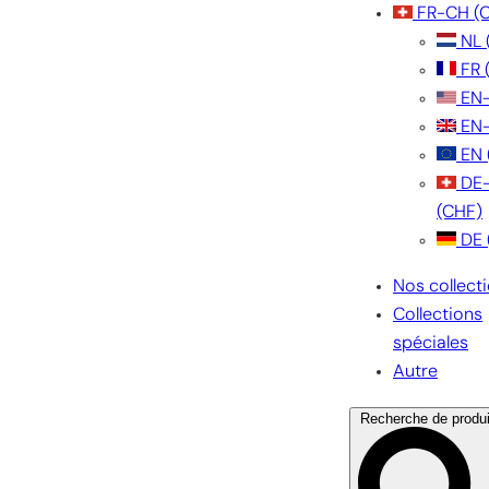
FR-CH
(
NL
FR
EN
EN
EN
DE
(CHF)
DE
Nos collect
Collections
spéciales
Autre
Recherche de produi