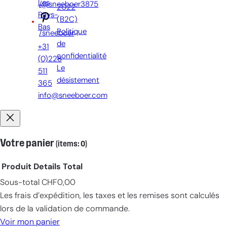
Les
/@sneeboer3875
2022
Pays-
(B2C)
Bas
Politique
/sneeboer
de
+31
confidentialité
(0)228
Le
511
désistement
365
info@sneeboer.com
Votre panier
(items: 0)
Produit
Details
Total
Sous-total
CHF0,00
Products
Les frais d’expédition, les taxes et les remises sont calculés
in
lors de la validation de commande.
cart
Voir mon panier