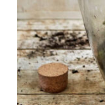
Trouvez
l'outil pour
votre travail
Chez
Sneeboer,
nous
sommes
toujours
prêts à
aider les
autres.
N'hésitez
pas à
appeler ou
à envoyer
un e-mail si