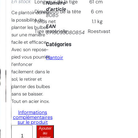
En stock
Longueur de la tige
61
cm
Numéro
d’article
Dimension de la tête
6
cm
Ce plantoir donne
8085
la possibilité de
Poids net
1.1
kg
EAN
planter les bulbes
Tige matèrielle
Roestvast
8715093080854
sur une manière
facile et efficace.
Catégories
Avec son repose-
pied vous pourriez
Plantoir
l’enfoncer
facilement dans le
sol, le retirer et
planter des bulbes
sans se baisser.
Tout en acier inox.
Informations
complémentaires
sur le produit
Ajouter
Plantoir
au
à
panier