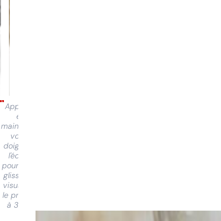
Appuyez
et
maintenez
votre
doigt sur
l'écran
pour faire
glisser et
visualiser
le produit
à 360°