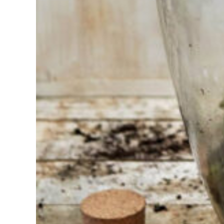
Vous
avez du
mal à
choisir ?
Trouvez
l'outil pour
votre travail
Chez
Sneeboer,
nous
sommes
toujours
prêts à
aider les
autres.
N'hésitez