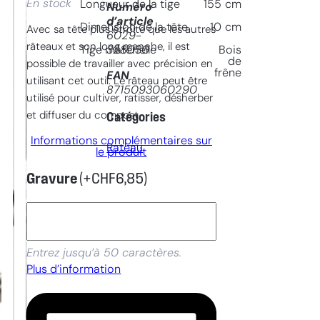
En stock
Longueur de la tige
155
cm
Numéro
d’article
Dimension de la tête
10
cm
Avec sa tête plus étroite que les autres
6029-
râteaux et son long manche, il est
328030
Tige matèrielle
Bois
de
possible de travailler avec précision en
frêne
EAN
utilisant cet outil. Le râteau peut être
8715093060290
utilisé pour cultiver, ratisser, désherber
et diffuser du compost.
Catégories
Informations complémentaires sur
Rateau
le produit
Gravure
(+
CHF
6,85
)
Entrez jusqu’à 50 caractères.
Plus d’information