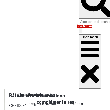
Log in om uw account te bekijken
Open menu
Description
Dimensions
Râteau étroit 4 dents
Informations
complémentaires
Longueur totale
167
cm
CHF
113,74