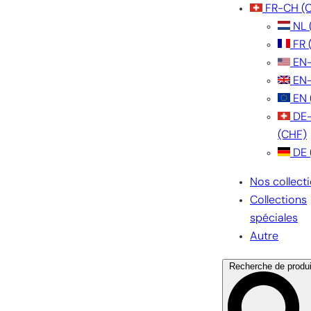
FR-CH
(
NL
FR
EN
EN
EN
DE
(CHF)
DE
Nos collect
Collections
spéciales
Autre
Recherche de produi