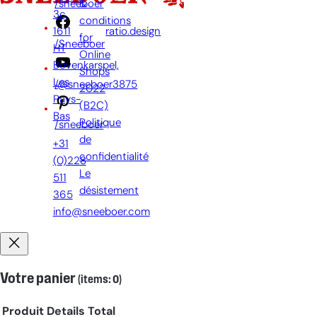
&
/sneeboer
3c,
par:
conditions
1611
ratio.design
for
/Sneeboer
HT
Online
Bovenkarspel,
Shops
Les
/@sneeboer3875
2022
Pays-
(B2C)
Bas
Politique
/sneeboer
de
+31
confidentialité
(0)228
Le
511
désistement
365
info@sneeboer.com
Votre panier
(items: 0)
Produit
Details
Total