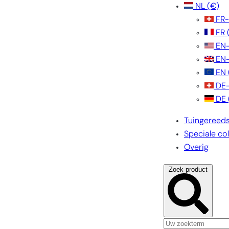
NL
(€)
FR
FR
EN
EN
EN
DE
DE
Tuingereed
Speciale col
Overig
Zoek product