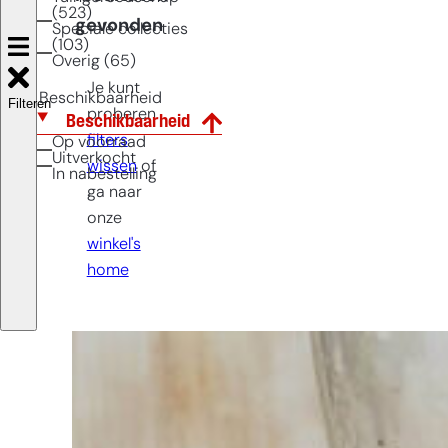
(523)
gevonden
Speciale collecties
(103)
Overig (65)
Je kunt
Beschikbaarheid
Filteren
proberen
Beschikbaarheid
filters
Op voorraad
Uitverkocht
wissen
of
In nabestelling
ga naar
onze
winkel's
home
Moeite met
kiezen?