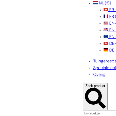
NL
(€)
FR
FR
EN
EN
EN
DE
DE
Tuingereed
Speciale col
Overig
Zoek product