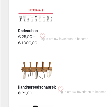
Cadeaubon
€
25,00
–
Log in om uw favorieten te beheren
Prijsklasse:
€
1.000,00
€ 25,00
tot
€ 1.000,00
Handgereedschaprek
Log in om uw favorieten te beheren
€
29,00