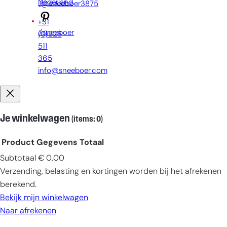
Nederland
/@sneeboer3875
+31
/sneeboer
(0)228
511
365
info@sneeboer.com
Je winkelwagen
(items: 0)
Product
Gegevens
Totaal
Subtotaal
€ 0,00
Producten
Verzending, belasting en kortingen worden bij het afrekenen
in
berekend.
winkelwagen
Bekijk mijn winkelwagen
Naar afrekenen