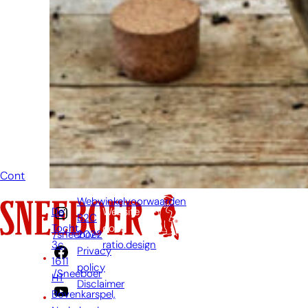
mailtje te
sturen
wanneer je een
vraag hebt.
Dan zullen wij
zo snel
mogelijk jouw
vraag
beantwoorden.
Contact
Webwinkelvoorwaarden
De
Website
B2C
Tocht
door:
2022
/sneeboer
3c,
ratio.design
Privacy
1611
policy
/Sneeboer
HT
Disclaimer
Bovenkarspel,