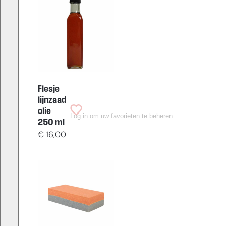
Flesje
lijnzaad
olie
Log in om uw favorieten te beheren
250 ml
€
16,00