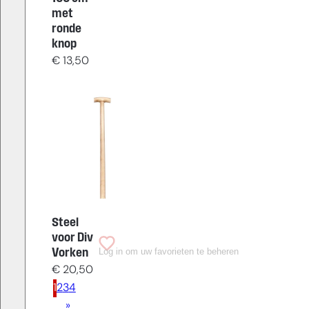
met
ronde
knop
€
13,50
Steel
voor Div
Log in om uw favorieten te beheren
Vorken
€
20,50
1
2
3
4
»