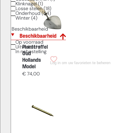
Klinknagel (1)
Losse stelen (18)
Onderhoud (54)
Winter (4)
Beschikbaarheid
Beschikbaarheid
Op voorraad
Planttroffel
Uitverkocht
In nabestelling
Oud
Hollands
Log in om uw favorieten te beheren
Model
€
74,00