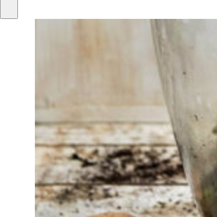
Moeite met
kiezen?
Vind het
gereedschap
voor jouw klus
Bij Sneeboer
staan we altijd
klaar om een
ander te
helpen.
Schroom je
niet om even
te bellen of een