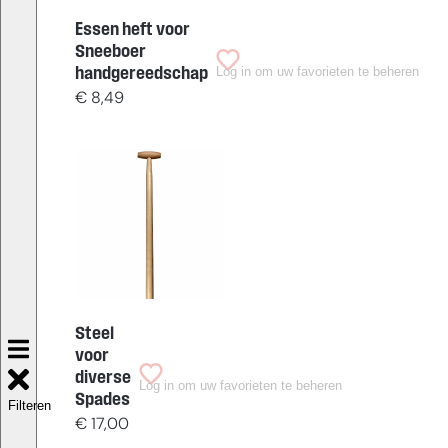
Essen heft voor
Sneeboer
Log in om uw favorieten te beheren
handgereedschap
€
8,49
Steel
voor
diverse
Log in om uw favorieten te beheren
Spades
Filteren
€
17,00