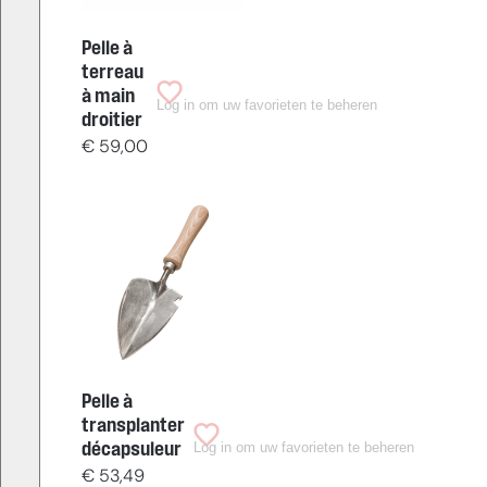
Pelle à
terreau
à main
Log in om uw favorieten te beheren
droitier
€
59,00
Pelle à
transplanter
Log in om uw favorieten te beheren
décapsuleur
€
53,49