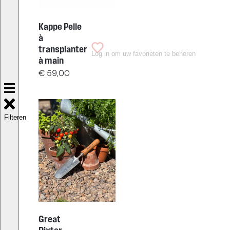
Kappe Pelle
à
transplanter
Log in om uw favorieten te beheren
à main
€
59,00
Filteren
Great