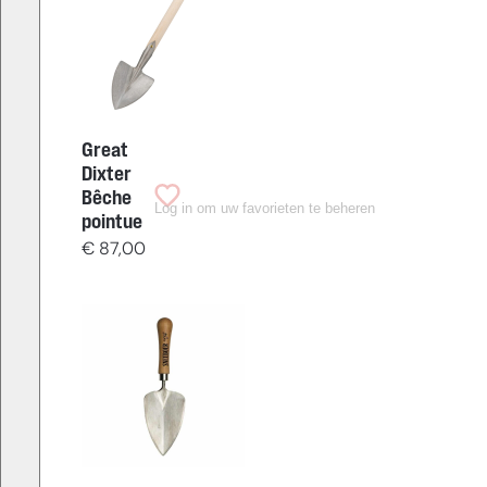
Great
Dixter
Bêche
Log in om uw favorieten te beheren
pointue
€
87,00