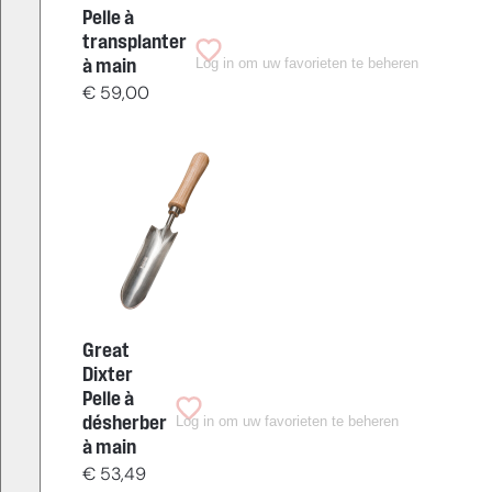
Pelle à
transplanter
Log in om uw favorieten te beheren
à main
€
59,00
Great
Dixter
Pelle à
Log in om uw favorieten te beheren
désherber
à main
€
53,49