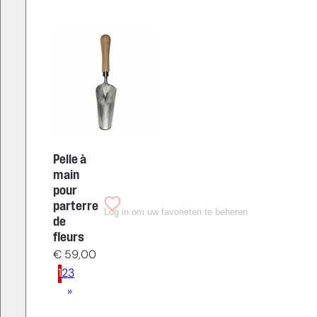
Pelle à
main
pour
parterre
Log in om uw favorieten te beheren
de
fleurs
€
59,00
1
2
3
»