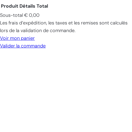
Produit
Détails
Total
Sous-total
€ 0,00
Produits
Les frais d’expédition, les taxes et les remises sont calculés
dans
lors de la validation de commande.
le
Voir mon panier
panier
Valider la commande