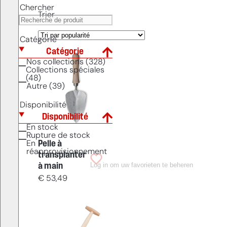
Chercher
Trier
Catégorie
Catégorie
Nos collections (328)
Collections spéciales
(48)
Autre (39)
Disponibilité
Disponibilité
En stock
Rupture de stock
Pelle à
En
réapprovisionnement
transplanter
Log in om uw favorieten te beheren
à main
€
53,49