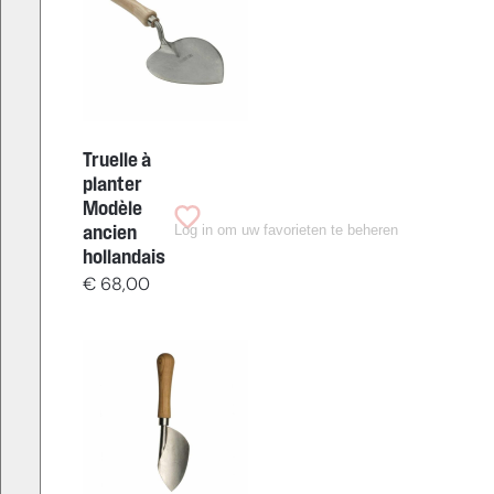
Truelle à
planter
Modèle
Log in om uw favorieten te beheren
ancien
hollandais
€
68,00