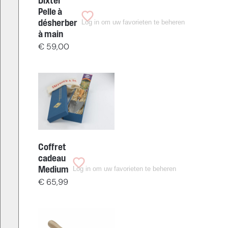
Dixter
Pelle à
Log in om uw favorieten te beheren
désherber
à main
€
59,00
Coffret
cadeau
Log in om uw favorieten te beheren
Medium
€
65,99