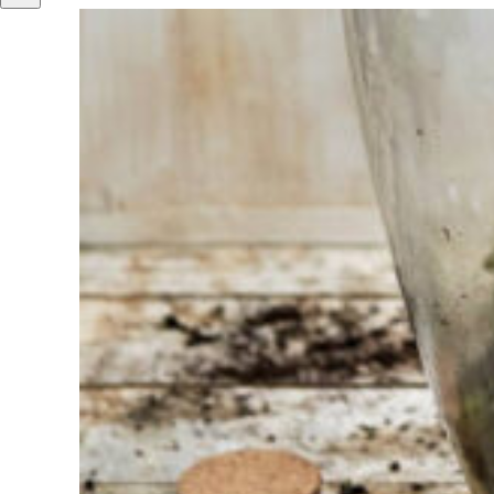
Vous
avez du
mal à
choisir ?
Trouvez
l'outil pour
votre travail
Chez
Sneeboer,
nous
sommes
toujours
prêts à
aider les
autres.