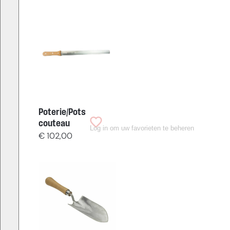
Poterie/Pots
couteau
Log in om uw favorieten te beheren
€
102,00