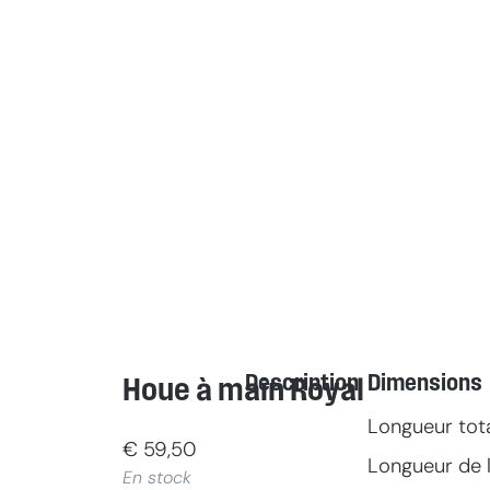
Description
Dimensions
Houe à main Royal
Longueur tot
€
59,50
Longueur de l
En stock