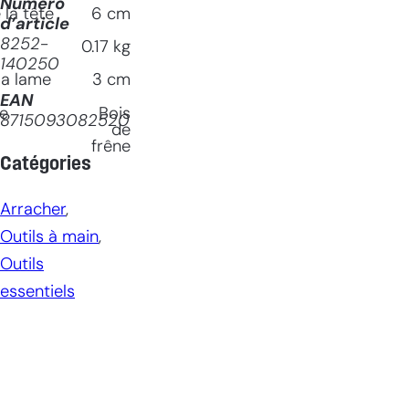
Numéro
la tête
6
cm
d’article
8252-
0.17
kg
140250
la lame
3
cm
EAN
le
Bois
8715093082520
de
frêne
Catégories
Arracher
, 
Outils à main
, 
Outils
essentiels