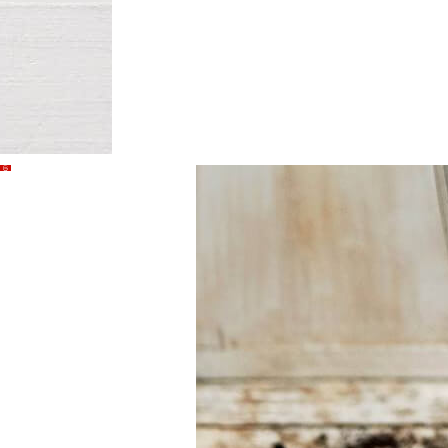
Vous
avez du
mal à
choisir ?
Trouvez l'outil
pour votre
travail