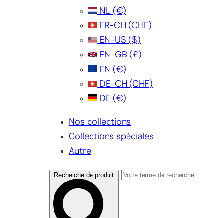
NL
(€)
FR-CH
(CHF)
EN-US
($)
EN-GB
(£)
EN
(€)
DE-CH
(CHF)
DE
(€)
Nos collections
Collections spéciales
Autre
Recherche de produit