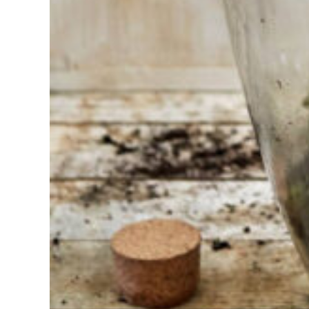
mal à
choisir ?
Trouvez
l'outil pour
votre travail
Chez
Sneeboer,
nous
sommes
toujours
prêts à
aider les
autres.
N'hésitez
pas à
appeler ou