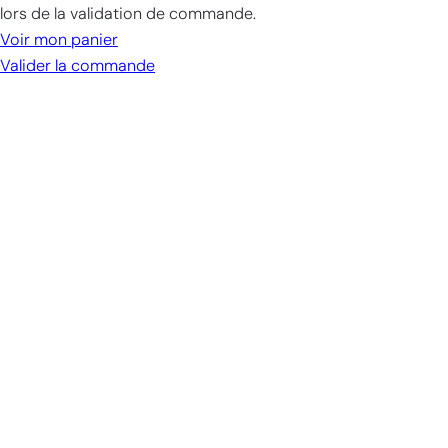
dans
lors de la validation de commande.
le
Voir mon panier
panier
Valider la commande