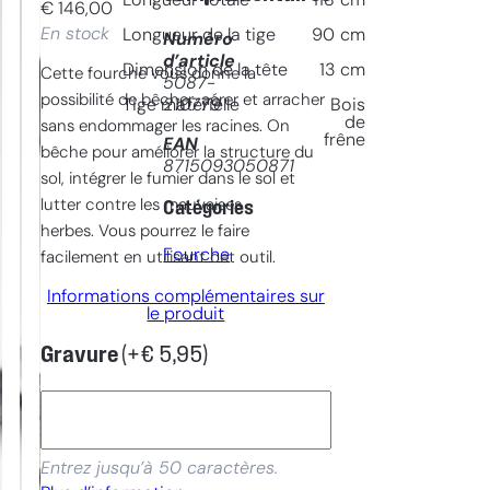
Longueur totale
118
cm
€
146,00
En stock
Longueur de la tige
90
cm
Numéro
d’article
Dimension de la tête
13
cm
Cette fourche vous donne la
5087-
possibilité de bêcher, aérer et arracher
210779
Tige matérielle
Bois
de
sans endommager les racines. On
frêne
EAN
bêche pour améliorer la structure du
8715093050871
sol, intégrer le fumier dans le sol et
lutter contre les mauvaises
Catégories
herbes. Vous pourrez le faire
Fourche
facilement en utilisant cet outil.
Informations complémentaires sur
le produit
Gravure
(+
€
5,95
)
Entrez jusqu’à 50 caractères.