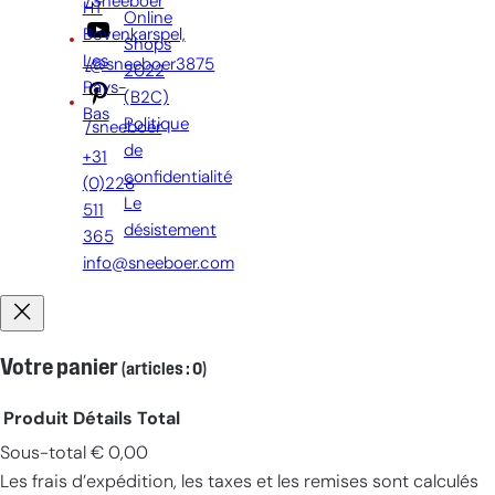
/Sneeboer
HT
Online
Bovenkarspel,
Shops
Les
/@sneeboer3875
2022
Pays-
(B2C)
Bas
Politique
/sneeboer
de
+31
confidentialité
(0)228
Le
511
désistement
365
info@sneeboer.com
Votre panier
(articles : 0)
Produit
Détails
Total
Sous-total
€ 0,00
Produits
Les frais d’expédition, les taxes et les remises sont calculés