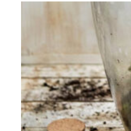
Vous
avez du
mal à
choisir ?
Trouvez
l'outil pour
votre travail
Chez
Sneeboer,
nous
sommes
toujours
prêts à
aider les
autres.