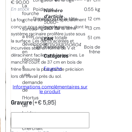
Longueur de la tige
37
cm
€
90,00
La
En stock
Poids net
0.55
kg
Numéro
fourche
d’article
Dimension de la tête
12
cm
La fourche à sureau est spécialement
à
5060-
conçue pour enlever le sureau, dont le
210776
Longueur de la lame
13
cm
sureau
système racinaire prolifère juste sous
a été
Longueur totale
51
cm
EAN
la surface. Les dents acérées et
développée
8715093050604
Tige matérielle
Bois de
incurvées sont en forme de V et
en
frêne
déracinent facilement les racines. Le
Catégories
réponse
manche court de 37 cm en bois de
à
Fourche
frêne assure la plus grande précision
une
lors du travail près du sol.
demande
Informations complémentaires sur
de
le produit
l’Hortus
Gravure
(+
€
5,95
)
de
Leiden,
qui
cherchait