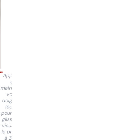
Appuyez
et
maintenez
votre
doigt sur
l'écran
pour faire
glisser et
visualiser
le produit
à 360°