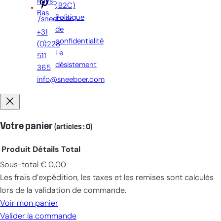
Pays-
(B2C)
Bas
Politique
/sneeboer
de
+31
confidentialité
(0)228
Le
511
désistement
365
info@sneeboer.com
Votre panier
(articles : 0)
Produit
Détails
Total
Sous-total
€ 0,00
Produits
Les frais d’expédition, les taxes et les remises sont calculés
dans
lors de la validation de commande.
le
Voir mon panier
panier
Valider la commande