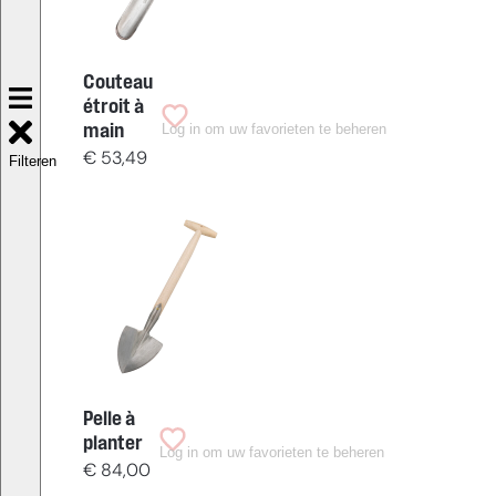
Couteau
étroit à
Log in om uw favorieten te beheren
main
€
53,49
Filteren
Pelle à
planter
Log in om uw favorieten te beheren
€
84,00