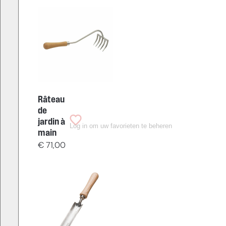
Râteau
de
jardin à
Log in om uw favorieten te beheren
main
€
71,00