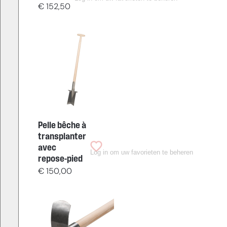
€
152,50
Pelle bêche à
transplanter
avec
Log in om uw favorieten te beheren
repose-pied
€
150,00