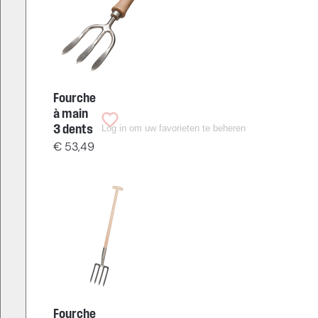
Fourche
à main
Log in om uw favorieten te beheren
3 dents
€
53,49
Fourche