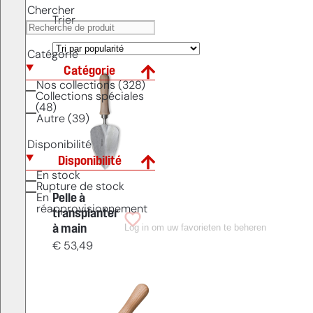
Chercher
Trier
Catégorie
Catégorie
Nos collections (328)
Collections spéciales
(48)
Autre (39)
Disponibilité
Disponibilité
En stock
Rupture de stock
Pelle à
En
réapprovisionnement
transplanter
Log in om uw favorieten te beheren
à main
€
53,49