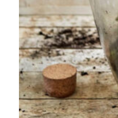
l'outil pour
votre travail
Chez
Sneeboer,
nous
sommes
toujours
prêts à
aider les
autres.
N'hésitez
pas à
appeler ou
à envoyer
un e-mail si
vous avez