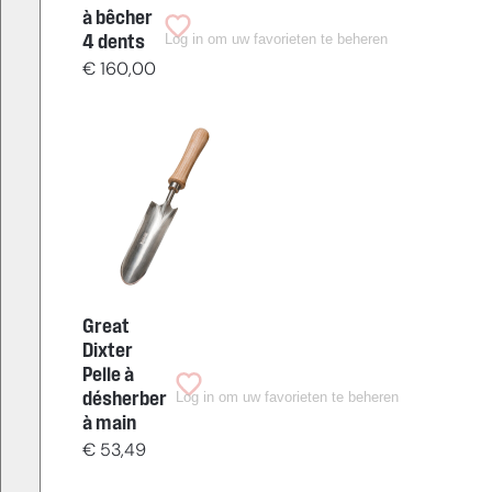
à bêcher
Log in om uw favorieten te beheren
4 dents
€
160,00
Great
Dixter
Pelle à
Log in om uw favorieten te beheren
désherber
à main
€
53,49