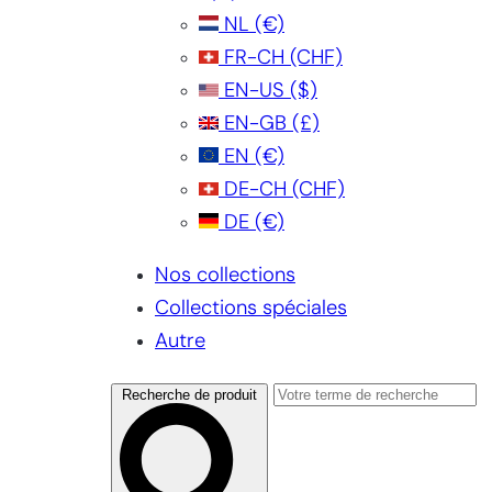
NL
(€)
FR-CH
(CHF)
EN-US
($)
EN-GB
(£)
EN
(€)
DE-CH
(CHF)
DE
(€)
Nos collections
Collections spéciales
Autre
Recherche de produit