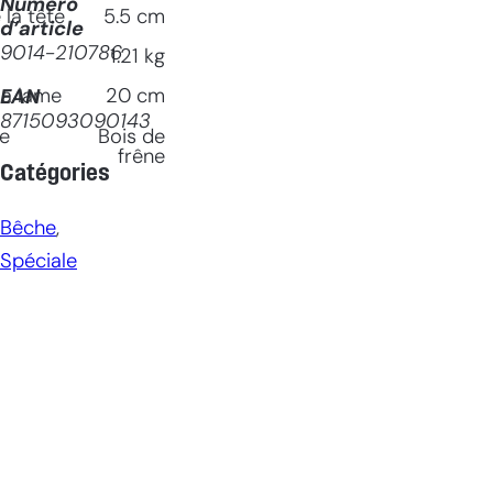
Numéro
la tête
5.5
cm
d’article
9014-210786
1.21
kg
la lame
20
cm
EAN
8715093090143
le
Bois de
frêne
Catégories
Bêche
, 
Spéciale