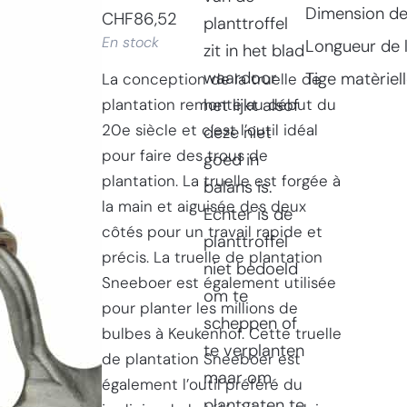
Dimension de 
CHF
86,52
planttroffel
En stock
Longueur de 
zit in het blad
waardoor
Tige matèriel
La conception de la truelle de
plantation remonte au début du
het lijkt alsof
20e siècle et c’est l’outil idéal
deze niet
pour faire des trous de
goed in
plantation. La truelle est forgée à
balans is.
la main et aiguisée des deux
Echter is de
côtés pour un travail rapide et
planttroffel
précis. La truelle de plantation
niet bedoeld
Sneeboer est également utilisée
om te
pour planter les millions de
scheppen of
bulbes à Keukenhof. Cette truelle
te verplanten
de plantation Sneeboer est
maar om
également l’outil préféré du
plantgaten te