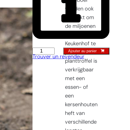
Sneeboer
worden ook
gebruikt om
de miljoenen
bollen in de
Keukenhof te
Truelle
Ajouter au panier
planten. De
Trouver un revendeur
à
planttroffel is
planter
verkrijgbaar
Modèle
met een
ancien
essen- of
hollandais
een
quantity
kersenhouten
heft van
verschillende