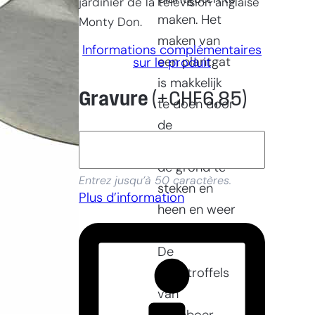
jardinier de la télévision anglaise
maken. Het
Monty Don.
maken van
Informations complémentaires
een plantgat
sur le produit
is makkelijk
Gravure
(+
CHF
6,85
)
te doen door
de
planttroffel in
de grond te
Entrez jusqu’à 50 caractères.
steken en
Plus d’information
heen en weer
te bewegen.
De
planttroffels
van