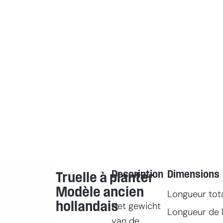
Description
Dimensions
Truelle à planter
Modèle ancien
Longueur tot
hollandais
Het gewicht
Longueur de l
van de