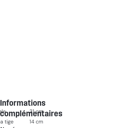
Informations
ale
31
cm
complémentaires
a tige
14
cm