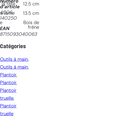
Numéro
la tête
12.5
cm
d’article
4006-
la lame
13.5
cm
140250
le
Bois de
frêne
EAN
8715093040063
Catégories
Outils à main
, 
Outils à main
, 
Plantoir
, 
Plantoir
, 
Plantoir
truelle
, 
Plantoir
truelle