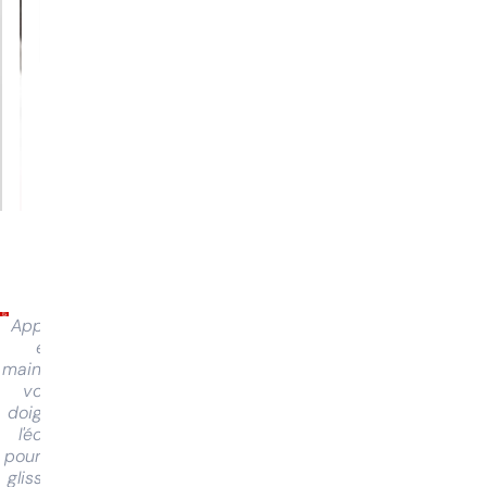
Appuyez
et
maintenez
votre
doigt sur
l'écran
pour faire
glisser et