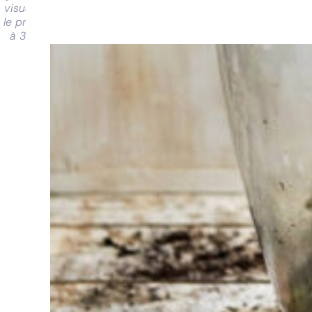
visualiser
le produit
à 360°
Vous
avez du
mal à
choisir ?
Trouvez
l'outil pour
votre travail
Chez
Sneeboer,
nous
sommes
toujours
prêts à