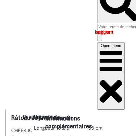
Log in om uw account te bekijken
Open menu
Description
Dimensions
Râteau de jardin à main
Informations
complémentaires
Longueur totale
35
cm
CHF
84,10