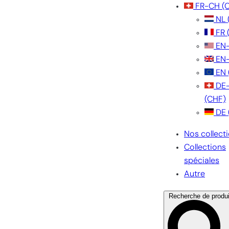
FR-CH
(
NL
FR
EN
EN
EN
DE
(CHF)
DE
Nos collect
Collections
spéciales
Autre
Recherche de produi