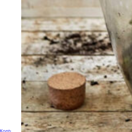
bei der
Auswahl?
Finden Sie das
Werkzeug für Ihren Job
Bei Sneeboer sind
wir immer bereit,
anderen zu helfen.
Zögern Sie nicht,
anzurufen oder eine
E-Mail zu senden,
wenn Sie eine Frage
haben. Dann werden
wir Ihre Frage so
schnell wie möglich
beantworten.
Kontakt