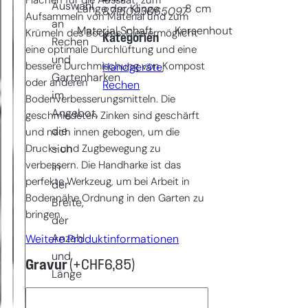
Flächen für die Aussaat, zum
Auswahl
Länge der Klinge
8
cm
8715093065097
Aufsammeln von Material und zum
an
Material Schaft
Kersenhout
Krümeln des Bodens. Dies ermöglicht
Kategorien
Rechen
eine optimale Durchlüftung und eine
und
bessere Durchmischung von Kompost
Handgeräte
, 
Gartenharken
oder anderen
Rechen
im
Bodenverbesserungsmitteln. Die
Angebot,
geschmiedeten Zinken sind geschärft
die
und nach innen gebogen, um die
Druck- und Zugbewegung zu
sich
verbessern. Die Handharke ist das
in
perfekte Werkzeug, um bei Arbeit in
der
Bodennähe Ordnung in den Garten zu
Breite,
bringen.
der
Anzahl
Weitere Produktinformationen
und
Gravur
(+
CHF
6,85
)
Länge
der