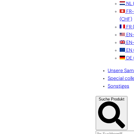
NL
FR
(CHF)
FR
EN
EN
EN
DE
Unsere Sam
Special coll
Sonstiges
Suche Produkt