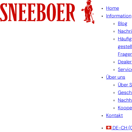
Skip
Home
to
Information
content
Blog
Nachr
Häufig
gestel
Frage
Dealer
Servic
Über uns
Über 
Gesch
Nachha
Koope
Kontakt
DE-CH
(