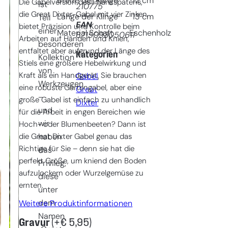
Breite der Klinge
12
cm
Die Gabelversion des Pflanzspatens,
ist
210775
die Great Dixter-Gabel mit vier Zinken,
Länge der Klinge
13
cm
Teil
EAN
bietet Präzision und Kontrolle beim
einer
Material Schaft
Eschenholz
8715093050611
Arbeiten auf Händen und Knien,
besonderen
entfaltet aber aufgrund der Länge des
Kategorien
Kollektion
Stiels eine größere Hebelwirkung und
von
Kraft als ein Handgerät. Sie brauchen
Gabel
, 
Werkzeugen
eine robuste Gartengabel, aber eine
Great
–
große Gabel ist einfach zu unhandlich
Dixter
und
für die Arbeit in engen Bereichen wie
wir
Hoch- oder Blumenbeeten? Dann ist
die Great Dixter Gabel genau das
haben
Richtige für Sie – denn sie hat die
das
perfekt Größe, um kniend den Boden
Privileg,
aufzulockern oder Wurzelgemüse zu
diese
ernten.
unter
dem
Weitere Produktinformationen
Namen
Gravur
(+
€
5,95
)