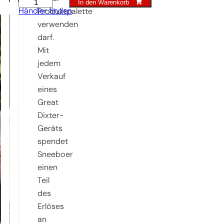
In den Warenkorb
Great
Händler finden
Produktpalette
Dixter
verwenden
Gabel
darf.
4z
Mit
Menge
jedem
Verkauf
eines
Great
Dixter-
Geräts
spendet
Sneeboer
einen
Teil
des
Erlöses
an