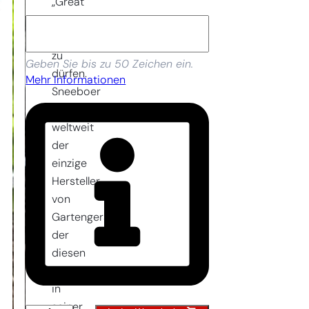
„Great
Dixter“
verkaufen
zu
Geben Sie bis zu 50 Zeichen ein.
dürfen.
Mehr Informationen
Sneeboer
ist
weltweit
der
einzige
Hersteller
von
Gartengeräten,
der
diesen
Namen
in
seiner