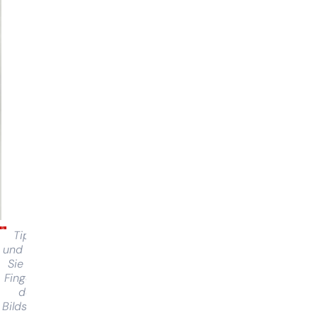
Tippen
und halten
Sie Ihren
Finger auf
dem
Bildschirm,