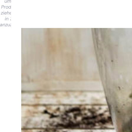
um das
Produkt zu
ziehen und
in 360°
anzuzeigen
Sie haben
Schwierigkeiten
bei der
Auswahl?
Finden Sie das
Werkzeug für Ihren Job
Bei Sneeboer sind
wir immer bereit,