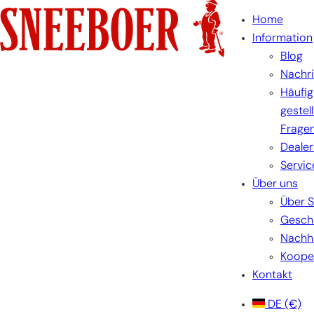
Zum
Home
Inhalt
Information
springen
Blog
Nachr
Häufig
gestel
Frage
Dealer
Servic
Über uns
Über 
Gesch
Nachha
Koope
Kontakt
DE
(€)