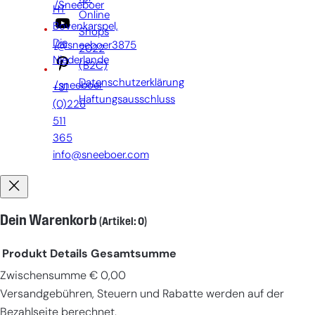
/Sneeboer
HT
Online
Bovenkarspel,
Shops
Die
/@sneeboer3875
2022
Niederlande
(B2C)
Datenschutzerklärung
/sneeboer
+31
Haftungsausschluss
(0)228
511
365
info@sneeboer.com
Dein Warenkorb
(Artikel: 0)
Produkt
Details
Gesamtsumme
Zwischensumme
€ 0,00
Produkte
Versandgebühren, Steuern und Rabatte werden auf der
im
Bezahlseite berechnet.