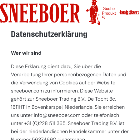
Zum
Unsere 
Suche
Inhalt
Log in om uw account te bekijken
Produkt
springen
Special c
Datenschutzerklärung
Special c
Wer wir sind
Diese Erklärung dient dazu, Sie über die
Sonstige
Verarbeitung Ihrer personenbezogenen Daten und
die Verwendung von Cookies auf der Website
Home
sneeboer.com zu informieren. Diese Website
Information
gehört zur Sneeboer Trading B.V., De Tocht 3c,
Blog
Über uns
1611HT in Bovenkarspel, Niederlande. Sie erreichen
Nachrichten
Über Sneeboer
Kontakt
uns unter
info@sneeboer.com
oder telefonisch
Häufig gestellte 
Geschichte
unter +31 (0)228 511 365. Sneeboer Trading B.V. ist
NL
(€)
Dealers
Nachhaltigkeit
bei der niederländischen Handelskammer unter der
Service
Kooperationen
FR-CH
(CHF)
Nummer 56374690 eingetragen.