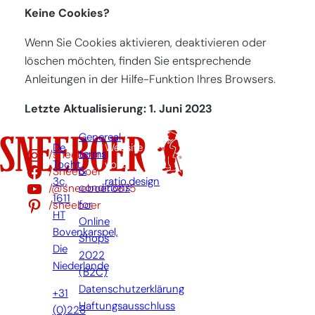
Keine Cookies?
Wenn Sie Cookies aktivieren, deaktivieren oder
löschen möchten, finden Sie entsprechende
Anleitungen in der Hilfe-Funktion Ihres Browsers.
Letzte Aktualisierung: 1. Juni 2023
Genereal
De
Website
/sneeboer
terms
Tocht
von:
/Sneeboer
&
3c,
ratio.design
/@sneeboer3875
conditions
1611
/sneeboer
for
HT
Online
Bovenkarspel,
Shops
Die
2022
Niederlande
(B2C)
Datenschutzerklärung
+31
Haftungsausschluss
(0)228