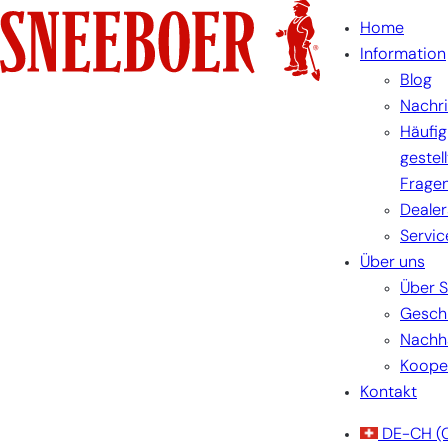
Skip
Home
to
Information
content
Blog
Nachr
Häufig
gestel
Frage
Dealer
Servic
Über uns
Über 
Gesch
Nachha
Koope
Kontakt
DE-CH
(