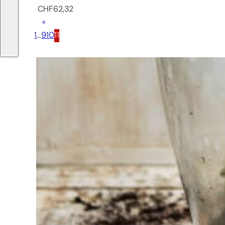
CHF
62,32
«
1
…
9
10
11
Sie haben
Schwierigkeiten
bei der
Auswahl?
Finden Sie das
Werkzeug für Ihren Job
Bei Sneeboer sind
wir immer bereit,