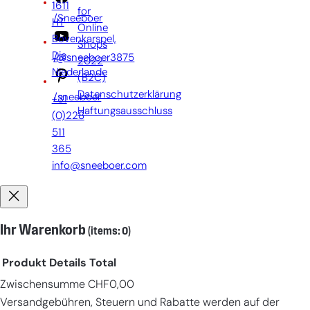
1611
for
/Sneeboer
HT
Online
Bovenkarspel,
Shops
Die
/@sneeboer3875
2022
Niederlande
(B2C)
Datenschutzerklärung
/sneeboer
+31
Haftungsausschluss
(0)228
511
365
info@sneeboer.com
Ihr Warenkorb
(items: 0)
Produkt
Details
Total
Zwischensumme
CHF0,00
Products
Versandgebühren, Steuern und Rabatte werden auf der