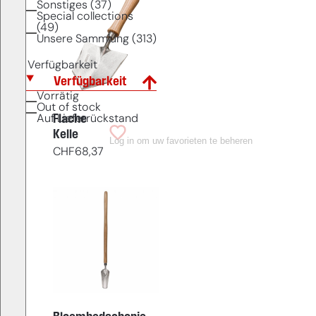
Sonstiges (37)
Special collections
(49)
Unsere Sammlung (313)
Verfügbarkeit
Verfügbarkeit
Vorrätig
Out of stock
Flache
Auf Lieferrückstand
Kelle
Log in om uw favorieten te beheren
CHF
68,37