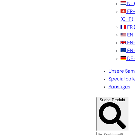
NL
FR
(CHF)
FR
EN
EN
EN
DE
Unsere Sam
Special coll
Sonstiges
Suche Produkt