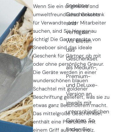
Sneeboer-
Wenn Sie ein originelles und
Geschenksets
umweltfreundliches Geschenk
für Verwandte oder Mitarbeiter
sind
suchen, sind Sie hier genau
verfügbar.
richtig! Die Gartengeräte von
Wir bieten
Sneeboer sind das ideale
das
Geschenk für Gärtner, ob mit
Geschenkset
oder ohne persönliche Gravur.
als Medium-,
Die Geräte werden in einer
Premium-
wunderschönen blauen
und DeLuxe-
Schachtel mit goldener
Version an,
Beschriftung geliefert, was sie zu
jeweils mit
etwas ganz Besonderem macht.
unterschiedlichen
Das mittelgroße Geschenkset
Geräten. So
enthält eine Pflanzkelle mit
finden Sie
einem Griff aus Kirschholz.