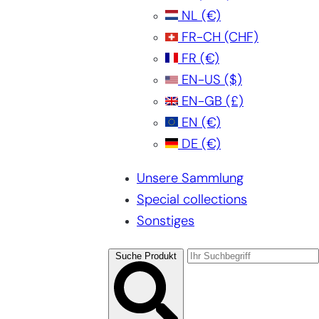
NL
(€)
FR-CH
(CHF)
FR
(€)
EN-US
($)
EN-GB
(£)
EN
(€)
DE
(€)
Unsere Sammlung
Special collections
Sonstiges
Suche Produkt