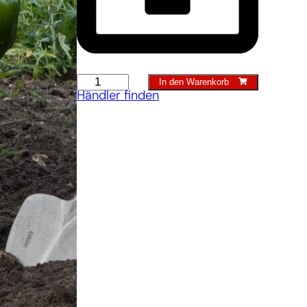
Geschenkset
In den Warenkorb
Händler finden
Medium
quantity