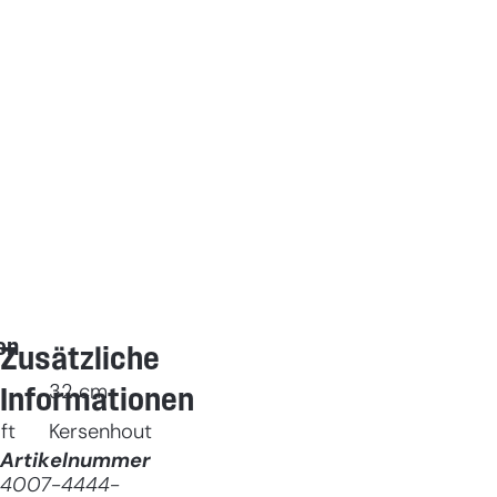
en
Zusätzliche
32
cm
Informationen
ft
Kersenhout
Artikelnummer
4007-4444-