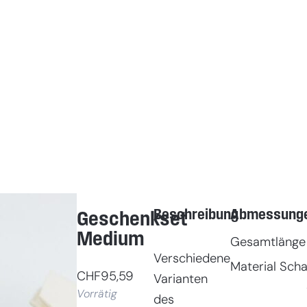
Beschreibung
Abmessung
Geschenkset
Medium
Gesamtlänge
Verschiedene
Material Scha
CHF
95,59
Varianten
Vorrätig
des