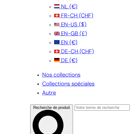
NL
(€)
FR-CH
(CHF)
EN-US
($)
EN-GB
(£)
EN
(€)
DE-CH
(CHF)
DE
(€)
Nos collections
Collections spéciales
Autre
Recherche de produit