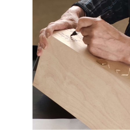
Sneeboe
&
Piet
Oudolf