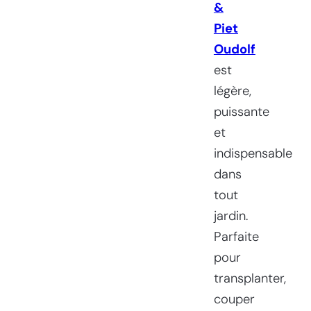
&
Piet
Oudolf
est
légère,
puissante
et
indispensable
dans
tout
jardin.
Parfaite
pour
transplanter,
couper