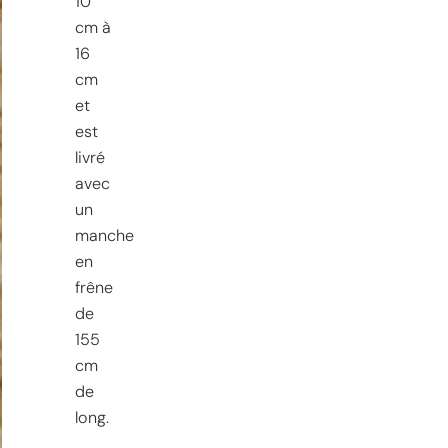
10
cm à
16
cm
et
est
livré
avec
un
manche
en
frêne
de
155
cm
de
long.