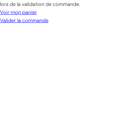
dans
lors de la validation de commande.
le
Voir mon panier
panier
Valider la commande