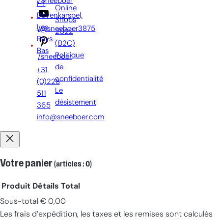
/Sneeboer
HT
Online
Bovenkarspel,
Shops
Les
/@sneeboer3875
2022
Pays-
(B2C)
Bas
Politique
/sneeboer
de
+31
confidentialité
(0)228
Le
511
désistement
365
info@sneeboer.com
Votre panier
(articles : 0)
Produit
Détails
Total
Sous-total
€ 0,00
Produits
Les frais d’expédition, les taxes et les remises sont calculés