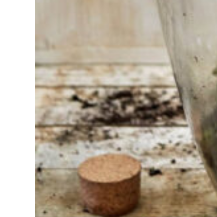
mal à
choisir ?
Trouvez
l'outil pour
votre travail
Chez
Sneeboer,
nous
sommes
toujours
prêts à
aider les
autres.
N'hésitez
pas à
appeler ou