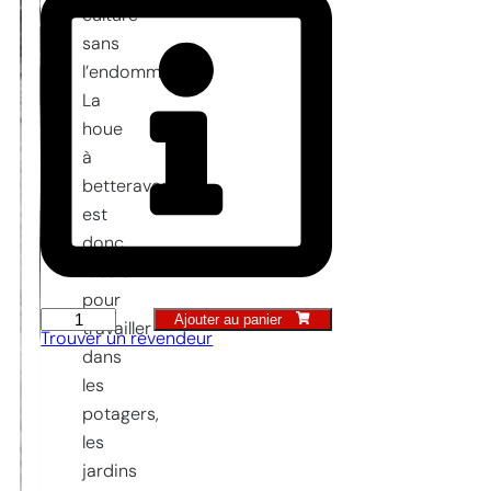
culture
sans
l’endommager.
La
houe
à
betteraves
est
donc
idéale
pour
Ajouter au panier
quantité
travailler
Trouver un revendeur
de
dans
Talon
les
de
potagers,
betterave
les
10
jardins