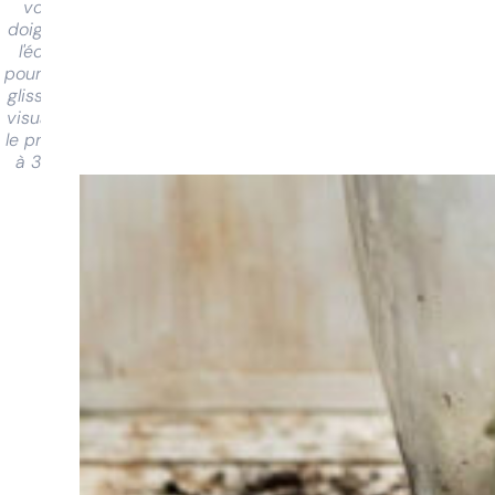
votre
doigt sur
l'écran
pour faire
glisser et
visualiser
le produit
à 360°
Vous
avez du
mal à
choisir ?
Trouvez
l'outil pour
votre travail
Chez
Sneeboer,