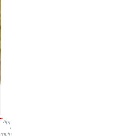
Appuyez
et
maintenez