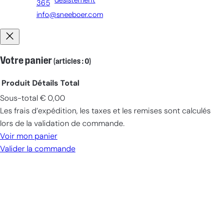
désistement
365
info@sneeboer.com
Votre panier
(articles : 0)
Produit
Détails
Total
Sous-total
€ 0,00
Produits
Les frais d’expédition, les taxes et les remises sont calculés
dans
lors de la validation de commande.
le
Voir mon panier
panier
Valider la commande