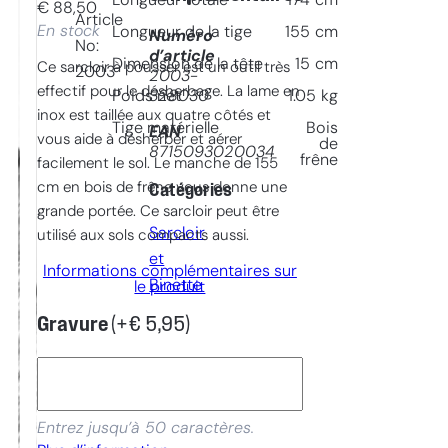
Longueur totale
174
cm
€
88,50
Article
En stock
Longueur de la tige
155
cm
Numéro
No:
d’article
Dimension de la tête
15
cm
Ce sarcloir à pousser est un outil très
2003
2003-
effectif pour le désherbage. La lame en
328030
Poids net
1.05
kg
inox est taillée aux quatre côtés et
Tige matérielle
Bois
EAN
vous aide à désherber et aérer
de
8715093020034
frêne
facilement le sol. Le manche de 155
cm en bois de frêne vous donne une
Catégories
grande portée. Ce sarcloir peut être
Sarcloir
utilisé aux sols compacts aussi.
et
Informations complémentaires sur
Binette
le produit
Gravure
(+
€
5,95
)
Entrez jusqu’à 50 caractères.