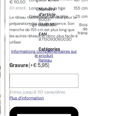
Longueur totale
167
cm
€
110,50
En stock
Longueur de la tige
155
cm
Numéro
d’article
Dimension de la tête
25
cm
Le râteau traditionnel est idéal pour la
6003-
préparation des lits de semence. Son
328030
Tige matérielle
Bois
de
manche de 155 cm est plus long que
frêne
EAN
les autres râteaux et donc plus facile à
8715093060030
utiliser.
Catégories
Informations complémentaires sur
le produit
Rateau
Gravure
(+
€
5,95
)
Entrez jusqu’à 50 caractères.
Plus d’information