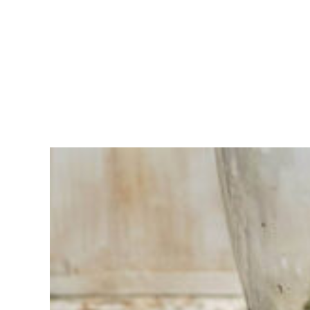
Vous
avez du
mal à
choisir ?
Trouvez
l'outil pour
votre travail