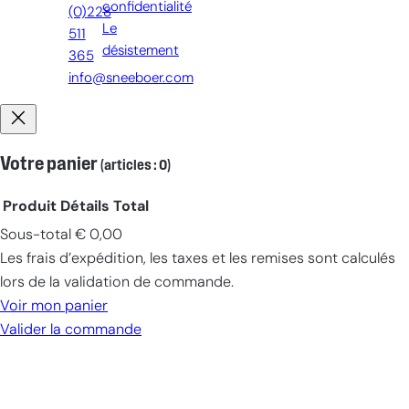
confidentialité
(0)228
Le
511
désistement
365
info@sneeboer.com
Votre panier
(articles : 0)
Produit
Détails
Total
Sous-total
€ 0,00
Produits
Les frais d’expédition, les taxes et les remises sont calculés
dans
lors de la validation de commande.
le
Voir mon panier
panier
Valider la commande