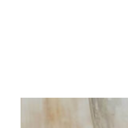
Vous
avez du
mal à