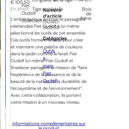
Longueur de la tige
14
cm
€
105,50
Piet
En stock
Tige matérielle
Bois
Numéro
Oudolf
de
d’article
frêne
L’emblématique architecte paysagiste
collection
150140-
néerlandais Piet Oudolf a lui-même
140250
sélectionné les outils de cet ensemble.
Catégories
Ces outils forment la base pour créer
et maintenir une palette de couleurs
Outils
dans le jardin comme le ferait Piet
à
Oudolf lui-même. Piet Oudolf et
main
, 
Sneeboer partagent la mission de “faire
Piet
l’expérience de la puissance et de la
Oudolf
beauté de la nature, de la durabilité, de
l’écosystème et de l’environnement”.
Avec cette collaboration, ils portent
cette mission à un nouveau niveau.
Informations complémentaires sur
le produit