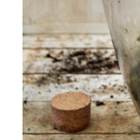
choisir ?
Trouvez
l'outil pour
votre travail
Chez
Sneeboer,
nous
sommes
toujours
prêts à
aider les
autres.
N'hésitez
pas à
appeler ou
à envoyer