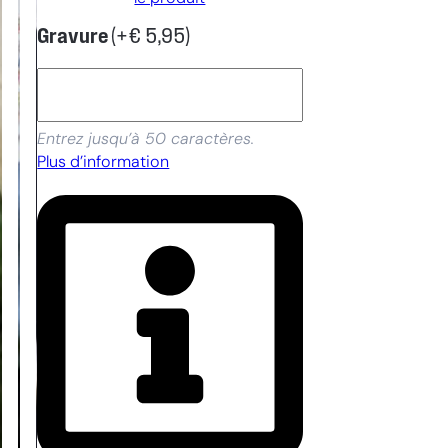
Gravure
(+
€
5,95
)
Entrez jusqu’à 50 caractères.
Plus d’information