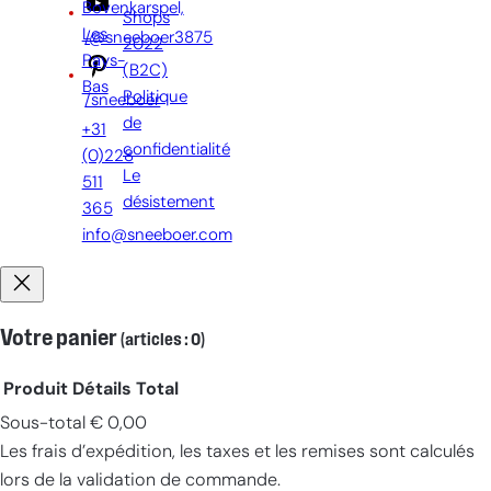
Bovenkarspel,
Shops
Les
/@sneeboer3875
2022
Pays-
(B2C)
Bas
Politique
/sneeboer
de
+31
confidentialité
(0)228
Le
511
désistement
365
info@sneeboer.com
Votre panier
(articles : 0)
Produit
Détails
Total
Sous-total
€ 0,00
Produits
Les frais d’expédition, les taxes et les remises sont calculés
dans
lors de la validation de commande.