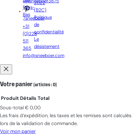
Les
/@sneeboer3875
2022
Pays-
(B2C)
Bas
Politique
/sneeboer
de
+31
confidentialité
(0)228
Le
511
désistement
365
info@sneeboer.com
Votre panier
(articles : 0)
Produit
Détails
Total
Sous-total
€ 0,00
Produits
Les frais d’expédition, les taxes et les remises sont calculés
dans
lors de la validation de commande.
le
Voir mon panier