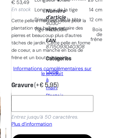
Longueur totale
25
cm
€
53,49
En stock
Longueur de la tige
14
cm
Numéro
d’article
Dimension de la tête
12
cm
Cette pelle à main est idéale pour la
4030-
plantation des bulbes, extraire des
140250
Tige matérielle
Bois
de
pierres et beaucoup plus d’autres
frêne
EAN
tâches de jardin. Cette pelle en forme
8715093040308
de coeur, a un manche en bois de
frêne et un bout très pointu.
Catégories
Informations complémentaires sur
Outils
le produit
à
Gravure
(+
€
5,95
)
main
, 
Plantoir
truelle
Entrez jusqu’à 50 caractères.
Plus d’information