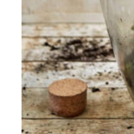
Trouvez
l'outil pour
votre travail
Chez
Sneeboer,
nous
sommes
toujours
prêts à
aider les
autres.
N'hésitez
pas à
appeler ou
à envoyer
un e-mail si
vous avez