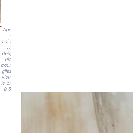
Appuyez
et
maintenez
votre
doigt sur
l'écran
pour faire
glisser et
visualiser
le produit
à 360°
Vous
avez du
mal à
choisir ?