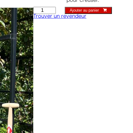
pour creuser.
quantité
Ajouter au panier
Trouver un revendeur
de
Pelle
bêche
avec
repose-
pied