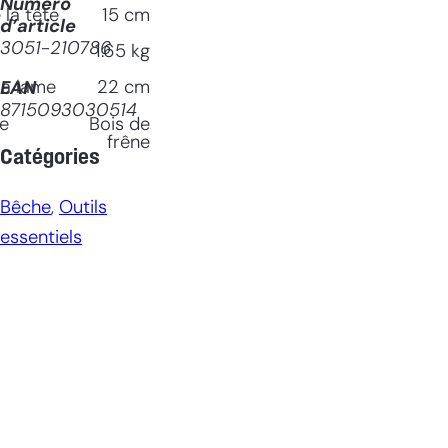
Numéro
la tête
15
cm
d’article
3051-210786
1.65
kg
la lame
22
cm
EAN
8715093030514
le
Bois de
frêne
Catégories
Bêche
, 
Outils
essentiels