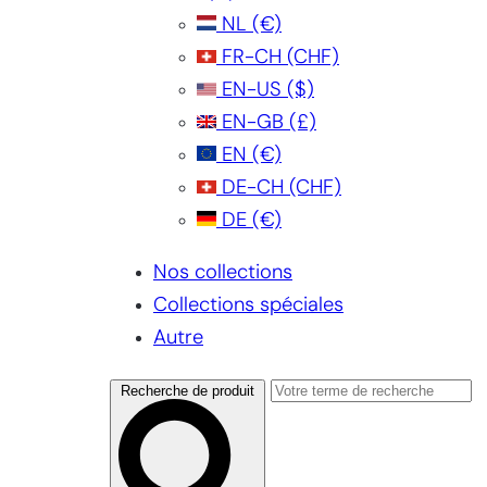
NL
(€)
FR-CH
(CHF)
EN-US
($)
EN-GB
(£)
EN
(€)
DE-CH
(CHF)
DE
(€)
Nos collections
Collections spéciales
Autre
Recherche de produit