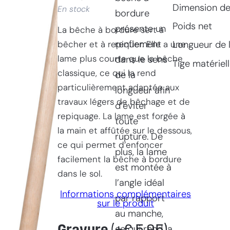
Dimension de 
En stock
bordure
Poids net
présente un
La bêche à bordure sert à
renflement
bêcher et à repiquer. Elle a une
Longueur de 
lame plus courte que la bêche
dans le sens
Tige matériel
classique, ce qui la rend
de la
particulièrement adaptée aux
longueur afin
travaux légers de bêchage et de
d’éviter
repiquage. La lame est forgée à
toute
la main et affûtée sur le dessous,
rupture. De
ce qui permet d’enfoncer
plus, la lame
facilement la bêche à bordure
est montée à
dans le sol.
l’angle idéal
Informations complémentaires
par rapport
sur le produit
au manche,
ce qui rend la