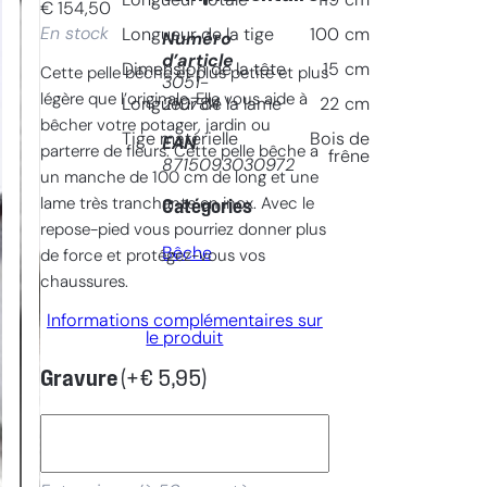
Longueur totale
119
cm
€
154,50
En stock
Longueur de la tige
100
cm
Numéro
d’article
Dimension de la tête
15
cm
Cette pelle bêche et plus petite et plus
3051-
légère que l’originale. Elle vous aide à
210784
Longueur de la lame
22
cm
bêcher votre potager, jardin ou
Tige matérielle
Bois de
EAN
parterre de fleurs. Cette pelle bêche a
frêne
8715093030972
un manche de 100 cm de long et une
lame très tranchante en inox. Avec le
Catégories
repose-pied vous pourriez donner plus
Bêche
de force et protégez-vous vos
chaussures.
Informations complémentaires sur
le produit
Gravure
(+
€
5,95
)