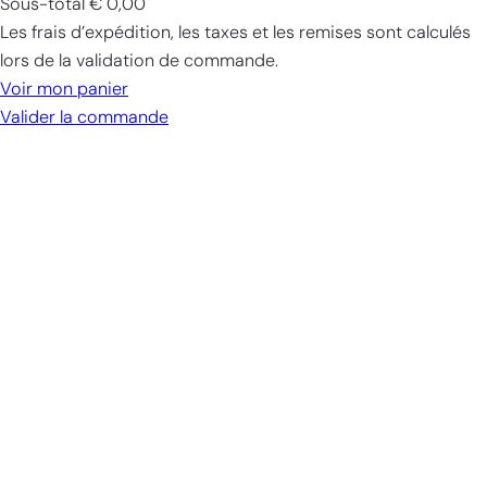
Sous-total
€ 0,00
Produits
Les frais d’expédition, les taxes et les remises sont calculés
dans
lors de la validation de commande.
le
Voir mon panier
panier
Valider la commande