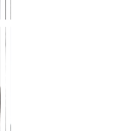
avec
repose-
pied