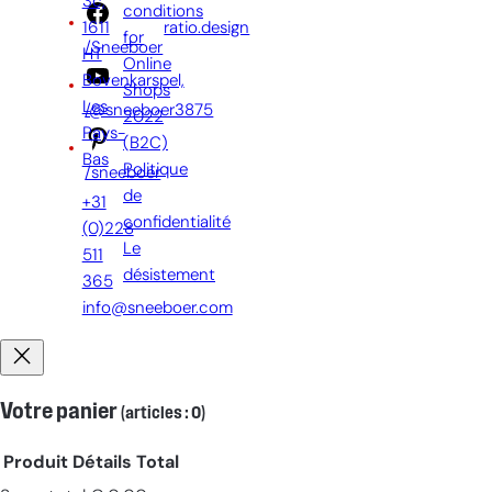
3c,
par:
conditions
1611
ratio.design
for
/Sneeboer
HT
Online
Bovenkarspel,
Shops
Les
/@sneeboer3875
2022
Pays-
(B2C)
Bas
Politique
/sneeboer
de
+31
confidentialité
(0)228
Le
511
désistement
365
info@sneeboer.com
Votre panier
(articles : 0)
Produit
Détails
Total