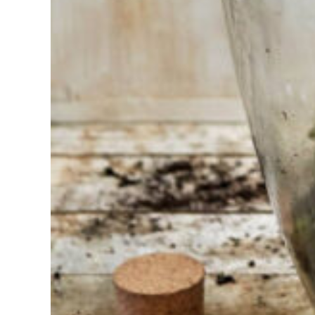
avez du
mal à
choisir ?
Trouvez
l'outil pour
votre travail
Chez
Sneeboer,
nous
sommes
toujours
prêts à
aider les
autres.
N'hésitez
pas à