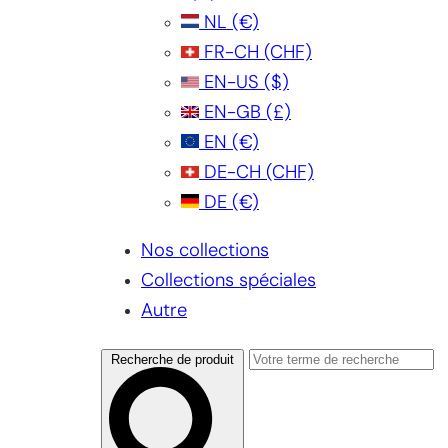
NL
(€)
FR-CH
(CHF)
EN-US
($)
EN-GB
(£)
EN
(€)
DE-CH
(CHF)
DE
(€)
Nos collections
Collections spéciales
Autre
Recherche de produit