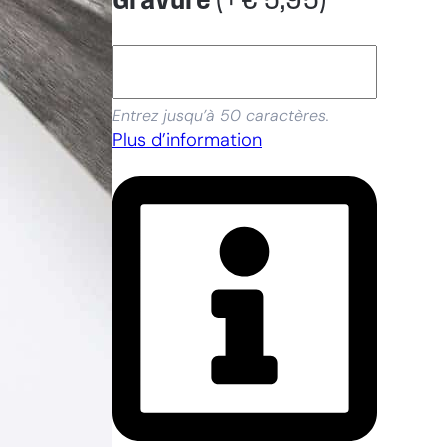
Gravure
(+
€
5,95
)
Entrez jusqu’à 50 caractères.
Plus d’information