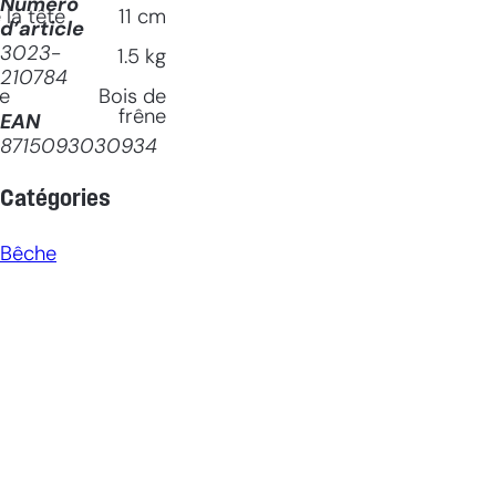
Numéro
la tête
11
cm
d’article
3023-
1.5
kg
210784
le
Bois de
frêne
EAN
8715093030934
Catégories
Bêche