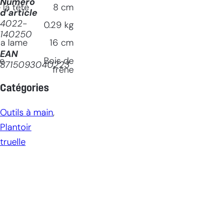
Numéro
la tête
8
cm
d’article
4022-
0.29
kg
140250
la lame
16
cm
EAN
le
Bois de
8715093040223
frêne
Catégories
Outils à main
, 
Plantoir
truelle