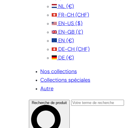
NL
(€)
FR-CH
(CHF)
EN-US
($)
EN-GB
(£)
EN
(€)
DE-CH
(CHF)
DE
(€)
Nos collections
Collections spéciales
Autre
Recherche de produit