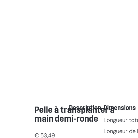
Description
Dimensions
Pelle à transplanter à
main demi-ronde
Longueur tot
Longueur de l
€
53,49