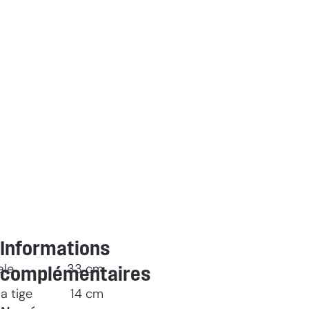
Informations
ale
33
cm
complémentaires
a tige
14
cm