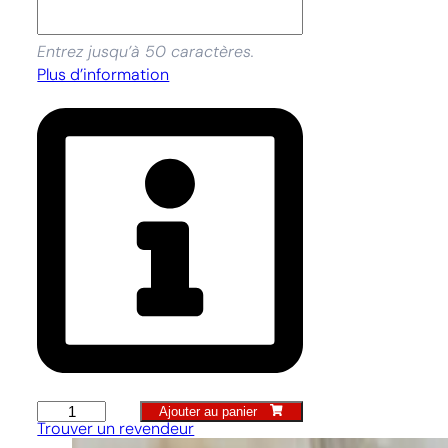
Entrez jusqu’à 50 caractères.
Plus d’information
Ajouter au panier
quantité
Trouver un revendeur
de