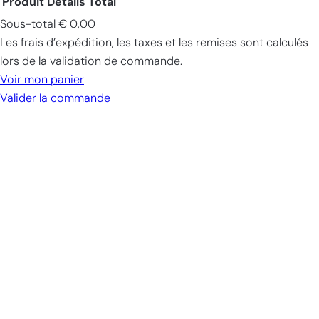
Produit
Détails
Total
Sous-total
€ 0,00
Produits
Les frais d’expédition, les taxes et les remises sont calculés
dans
lors de la validation de commande.
le
Voir mon panier
panier
Valider la commande