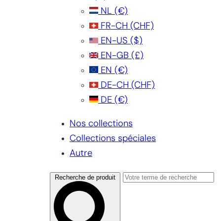
NL
(€)
FR-CH
(CHF)
EN-US
($)
EN-GB
(£)
EN
(€)
DE-CH
(CHF)
DE
(€)
Nos collections
Collections spéciales
Autre
Recherche de produit