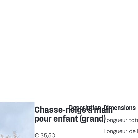
Description
Dimensions
Chasse-neige à main
pour enfant (grand)
Longueur tot
Longueur de l
€
35,50