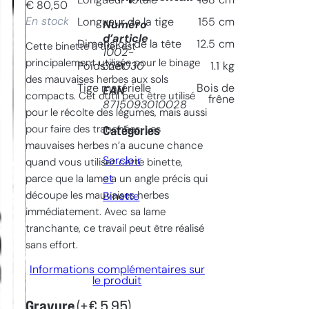
Longueur totale
168
cm
€
80,50
En stock
Longueur de la tige
155
cm
Numéro
d’article
Dimension de la tête
12.5
cm
Cette binette à tirer est
1002-
principalement utilisée pour le binage
328030
Poids net
1.1
kg
des mauvaises herbes aux sols
Tige matérielle
Bois de
EAN
compacts. Cet outil peut être utilisé
frêne
8715093010028
pour le récolte des légumes, mais aussi
pour faire des tranchées. Les
Catégories
mauvaises herbes n’a aucune chance
Sarcloir
quand vous utilisez cette binette,
et
parce que la lame a un angle précis qui
découpe les mauvaises herbes
Binette
immédiatement. Avec sa lame
tranchante, ce travail peut être réalisé
sans effort.
Informations complémentaires sur
le produit
Gravure
(+
€
5,95
)