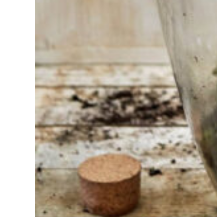
mal à
choisir ?
Trouvez
l'outil pour
votre travail
Chez
Sneeboer,
nous
sommes
toujours
prêts à
aider les
autres.
N'hésitez
pas à
appeler ou