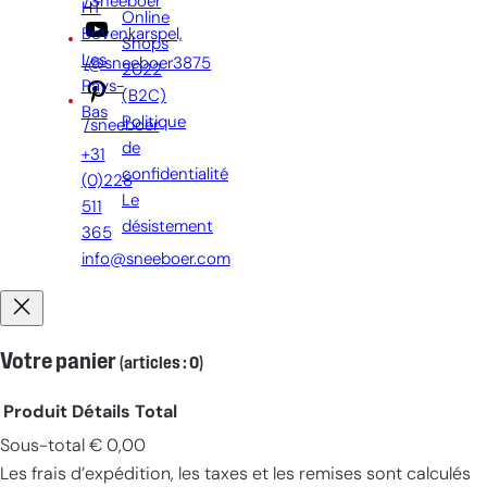
/Sneeboer
HT
Online
Bovenkarspel,
Shops
Les
/@sneeboer3875
2022
Pays-
(B2C)
Bas
Politique
/sneeboer
de
+31
confidentialité
(0)228
Le
511
désistement
365
info@sneeboer.com
Votre panier
(articles : 0)
Produit
Détails
Total
Sous-total
€ 0,00
Produits
Les frais d’expédition, les taxes et les remises sont calculés