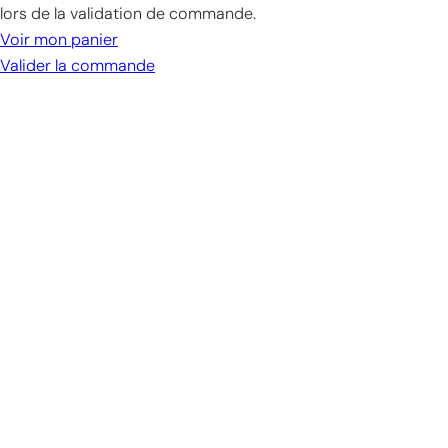
dans
lors de la validation de commande.
le
Voir mon panier
panier
Valider la commande