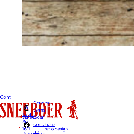
à envoyer
un e-mail si
vous avez
une
question.
Ensuite,
nous
répondrons
à votre
question
dès que
possible.
Contact
Genereal
De
Site
terms
Tocht
web
&
/sneeboer
3c,
par:
conditions
1611
ratio.design
for