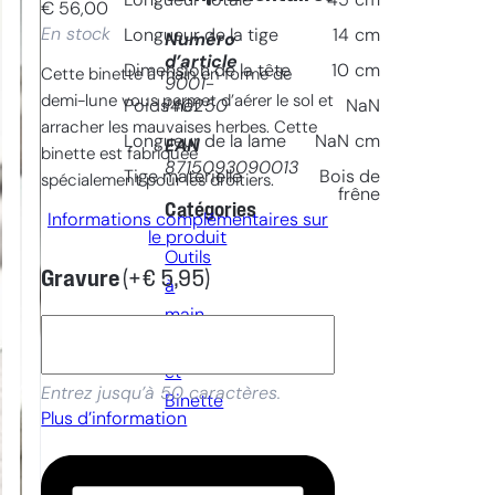
Longueur totale
45
cm
€
56,00
En stock
Longueur de la tige
14
cm
Numéro
d’article
Dimension de la tête
10
cm
Cette binette à main en forme de
9001-
demi-lune vous permet d’aérer le sol et
140250
Poids net
NaN
arracher les mauvaises herbes. Cette
Longueur de la lame
NaN
cm
EAN
binette est fabriquée
8715093090013
Tige matérielle
Bois de
spécialement pour les droitiers.
frêne
Catégories
Informations complémentaires sur
le produit
Outils
Gravure
(+
€
5,95
)
à
main
, 
Sarcloir
et
Entrez jusqu’à 50 caractères.
Binette
Plus d’information