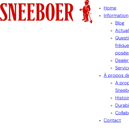
Aller
Home
au
Information
contenu
Blog
Actual
Quest
fréqu
posée
Dealer
Servic
À propos d
A pro
Sneeb
Histoi
Durabi
Collab
Contact