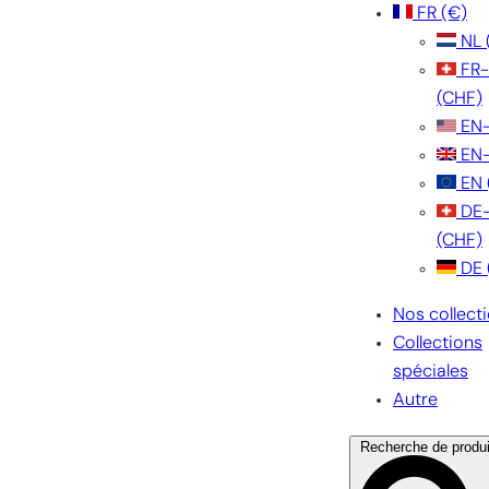
FR
(€)
NL
FR
(CHF)
EN
EN
EN
DE
(CHF)
DE
Nos collect
Collections
spéciales
Autre
Recherche de produi