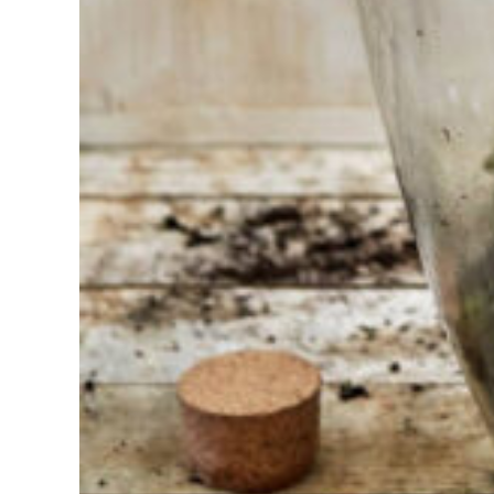
mal à
choisir ?
Trouvez
l'outil pour
votre travail
Chez
Sneeboer,
nous
sommes
toujours
prêts à
aider les
autres.
N'hésitez
pas à
appeler ou