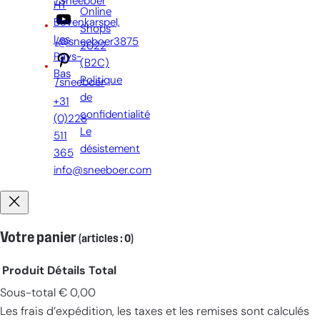
/Sneeboer
HT
Online
Bovenkarspel,
Shops
Les
/@sneeboer3875
2022
Pays-
(B2C)
Bas
Politique
/sneeboer
de
+31
confidentialité
(0)228
Le
511
désistement
365
info@sneeboer.com
Votre panier
(articles : 0)
Produit
Détails
Total
Sous-total
€ 0,00
Produits
Les frais d’expédition, les taxes et les remises sont calculés