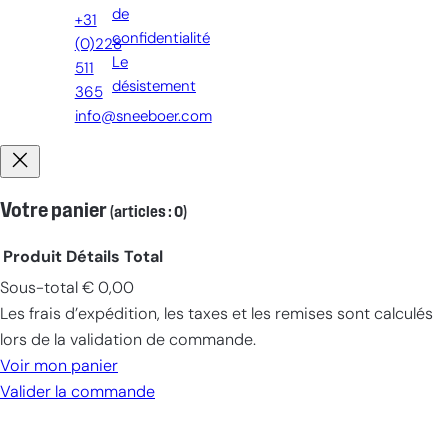
de
+31
confidentialité
(0)228
Le
511
désistement
365
info@sneeboer.com
Votre panier
(articles : 0)
Produit
Détails
Total
Sous-total
€ 0,00
Produits
Les frais d’expédition, les taxes et les remises sont calculés
dans
lors de la validation de commande.
le
Voir mon panier
panier
Valider la commande