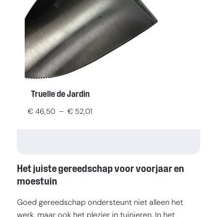
Truelle de Jardin
Plage
€
46,50
–
€
52,01
de
prix :
€ 46,50
à
Het juiste gereedschap voor voorjaar en
€ 52,01
moestuin
Goed gereedschap ondersteunt niet alleen het
werk, maar ook het plezier in tuinieren. In het