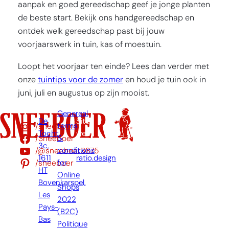
aanpak en goed gereedschap geef je jonge planten
de beste start. Bekijk ons handgereedschap en
ontdek welk gereedschap past bij jouw
voorjaarswerk in tuin, kas of moestuin.
Loopt het voorjaar ten einde? Lees dan verder met
onze
tuintips voor de zomer
en houd je tuin ook in
juni, juli en augustus op zijn mooist.
Genereal
De
Site
/sneeboer
terms
Tocht
web
/Sneeboer
&
3c,
par:
/@sneeboer3875
conditions
1611
ratio.design
/sneeboer
for
HT
Online
Bovenkarspel,
Shops
Les
2022
Pays-
(B2C)
Bas
Politique