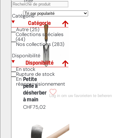
Trier
Catégorie
Catégorie
Autre (25)
Collections spéciales
(44)
Nos collections (283)
Disponibilité
Disponibilité
En stock
Rupture de stock
Petite
En
réapprovisionnement
pelle à
désherber
Log in om uw favorieten te beheren
à main
CHF
75,02