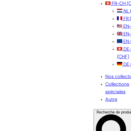
FR-CH
(
NL
FR
EN
EN
EN
DE
(CHF)
DE
Nos collect
Collections
spéciales
Autre
Recherche de produi