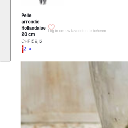
Pelle
arrondie
Hollandaise
Log in om uw favorieten te beheren
20 cm
CHF
159,12
1
2
»
Vous
avez du
mal à
choisir ?
Trouvez
l'outil pour
votre travail