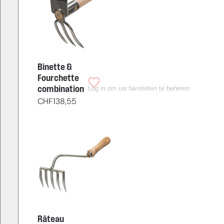
Binette &
Fourchette
Log in om uw favorieten te beheren
combination
CHF
138,55
Râteau