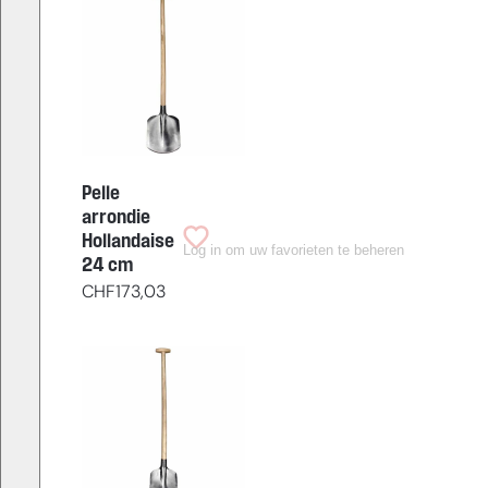
Pelle
arrondie
Hollandaise
Log in om uw favorieten te beheren
24 cm
CHF
173,03