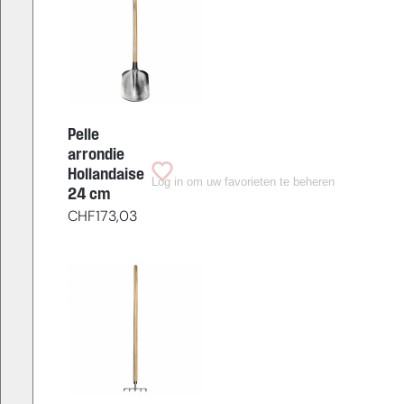
Pelle
arrondie
Hollandaise
Log in om uw favorieten te beheren
24 cm
CHF
173,03