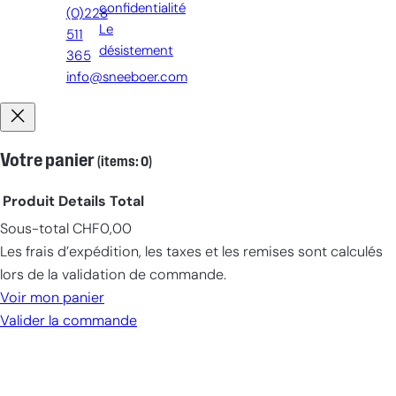
confidentialité
(0)228
Le
511
désistement
365
info@sneeboer.com
Votre panier
(items: 0)
Produit
Details
Total
Sous-total
CHF0,00
Products
Les frais d’expédition, les taxes et les remises sont calculés
in
lors de la validation de commande.
cart
Voir mon panier
Valider la commande