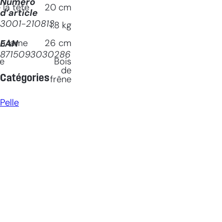
Numéro
la tête
20
cm
d’article
3001-210813
1.8
kg
la lame
26
cm
EAN
8715093030286
le
Bois
de
Catégories
frêne
Pelle