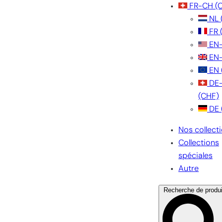
FR-CH
(
NL
FR
EN
EN
EN
DE
(CHF)
DE
Nos collect
Collections
spéciales
Autre
Recherche de produi