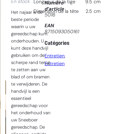
En stock
Longueur de la tige
9.5
cm
Numéro
d’article
Dimension de la tête
2.5
cm
Het najaar is de
5016
beste periode
EAN
waarin u uw
8715093050161
gereedschap kunt
onderhouden. U
Catégories
kunt deze handvijl
gebruiken om de
Entretien
, 
scherpe rand terug
Entretien
te zetten aan uw
blad of om bramen
te verwijderen. De
handvijl is een
essentieel
gereedschap voor
het onderhoud van
uw Sneeboer
gereedschap. De