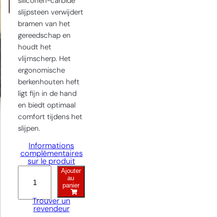
siliconen-carbide
slijpsteen verwijdert
bramen van het
gereedschap en
houdt het
vlijmscherp. Het
ergonomische
berkenhouten heft
ligt fijn in de hand
en biedt optimaal
comfort tijdens het
slijpen.
Informations
complémentaires
sur le produit
Ajouter
Handvijl-
au
klein
panier
quantity
Trouver un
revendeur