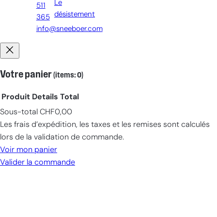
Le
511
désistement
365
info@sneeboer.com
Votre panier
(items: 0)
Produit
Details
Total
Sous-total
CHF0,00
Products
Les frais d’expédition, les taxes et les remises sont calculés
in
lors de la validation de commande.
cart
Voir mon panier
Valider la commande