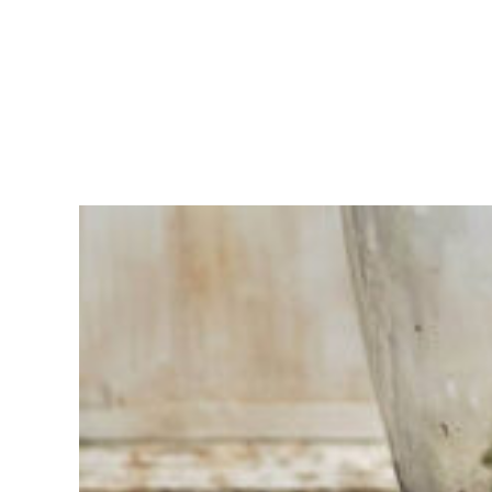
Vous
avez du
mal à
choisir ?
Trouvez
l'outil pour
votre travail
Chez