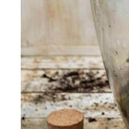
Vous
avez du
mal à
choisir ?
Trouvez
l'outil pour
votre travail
Chez
Sneeboer,
nous
sommes
toujours
prêts à
aider les
autres.
N'hésitez