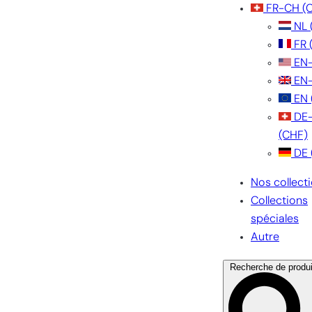
FR-CH
(
NL
FR
EN
EN
EN
DE
(CHF)
DE
Nos collect
Collections
spéciales
Autre
Recherche de produi