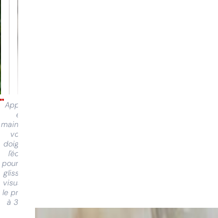
Appuyez
et
maintenez
votre
doigt sur
l'écran
pour faire
glisser et
visualiser
le produit
à 360°