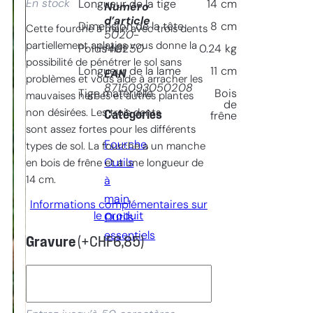
En stock
Longueur de la tige
14
cm
Numéro
d’article
Dimension de la tête
8
cm
Cette fourche à main avec trois dents
5020-
partiellement aplaties vous donne la
140250
Poids net
0.24
kg
possibilité de pénétrer le sol sans
Longueur de la lame
11
cm
EAN
problèmes et vous aide à arracher les
8715093050208
Tige matèrielle
Bois
mauvaises herbes et autres plantes
de
non désirées. Les trois dents
Catégories
frêne
sont assez fortes pour les différents
Fourche
, 
types de sol. La fourche a un manche
Outils
en bois de frêne et a une longueur de
14 cm.
à
main
, 
Informations complémentaires sur
le produit
Outils
essentiels
Gravure
(+
CHF
6,85
)