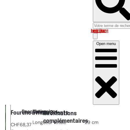
Log in om uw account te bekijken
Open menu
Description
Dimensions
Fourche à main 3 dents
Informations
complémentaires
Longueur totale
29
cm
CHF
68,37