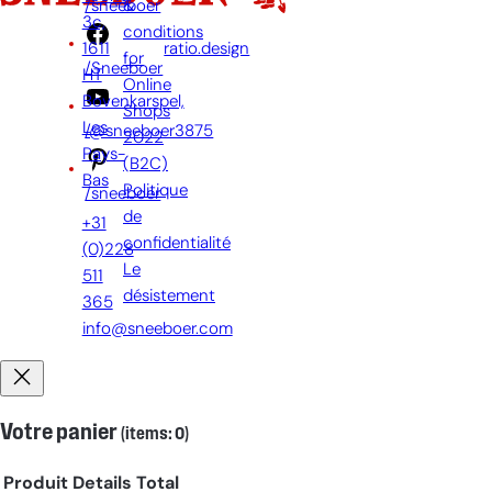
&
/sneeboer
3c,
par:
conditions
1611
ratio.design
for
/Sneeboer
HT
Online
Bovenkarspel,
Shops
Les
/@sneeboer3875
2022
Pays-
(B2C)
Bas
Politique
/sneeboer
de
+31
confidentialité
(0)228
Le
511
désistement
365
info@sneeboer.com
Votre panier
(items: 0)
Produit
Details
Total