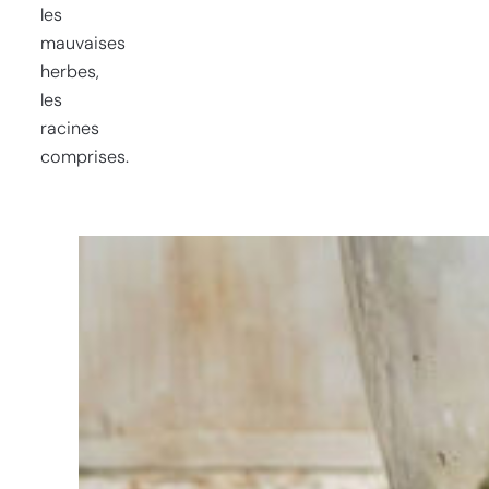
les
mauvaises
herbes,
les
racines
comprises.
Vous
avez du
mal à
choisir ?
Trouvez
l'outil pour
votre travail