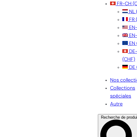
FR-CH
(
NL
FR
EN
EN
EN
DE
(CHF)
DE
Nos collect
Collections
spéciales
Autre
Recherche de produi