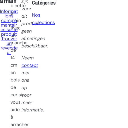
à main
zijn
Catégories
binette
voor
Informat
à
Nos
ions
dit
complé
main
collections
product
mentair
avec
es sur le
geen
produit
un
afmetingen
Trouver
manche
un
beschikbaar.
revende
de
ur
14
Neem
cm
contact
en
met
bois
ons
de
op
cerisier
voor
vous
meer
aide
informatie.
à
arracher