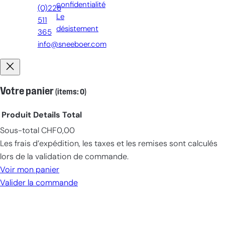
confidentialité
(0)228
Le
511
désistement
365
info@sneeboer.com
Votre panier
(items: 0)
Produit
Details
Total
Sous-total
CHF0,00
Products
Les frais d’expédition, les taxes et les remises sont calculés
in
lors de la validation de commande.
cart
Voir mon panier
Valider la commande