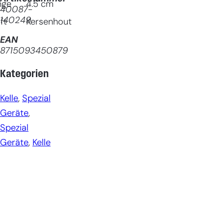
nge
4.5
cm
40087-
140249
ft
Kersenhout
EAN
8715093450879
Kategorien
Kelle
, 
Spezial
Geräte
, 
Spezial
Geräte
, 
Kelle