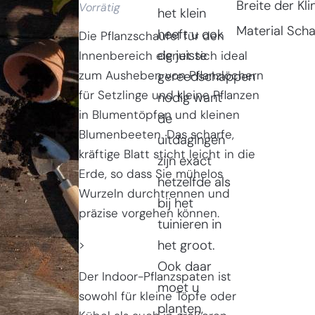
Breite der Kli
Vorrätig
het klein
Material Scha
heeft u ook
Die Pflanzschaufel für den
de juiste
Innenbereich eignet sich ideal
zum Ausheben von Pflanzlöchern
gereedschappen
für Setzlinge und kleine Pflanzen
nodig want
in Blumentöpfen und kleinen
de
Blumenbeeten. Das scharfe,
uitdagingen
kräftige Blatt sticht leicht in die
zijn exact
Erde, so dass Sie mühelos
hetzelfde als
Wurzeln durchtrennen und
bij het
präzise vorgehen können.
tuinieren in
>
het groot.
Ook daar
Der Indoor-Pflanzspaten ist
moet u
sowohl für kleine Töpfe oder
planten,