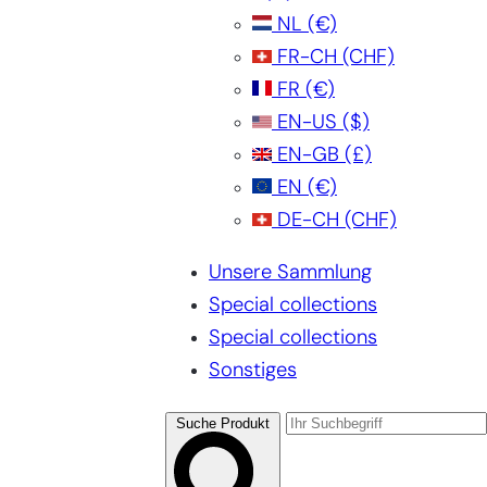
NL
(€)
FR-CH
(CHF)
FR
(€)
EN-US
($)
EN-GB
(£)
EN
(€)
DE-CH
(CHF)
Unsere Sammlung
Special collections
Special collections
Sonstiges
Suche Produkt