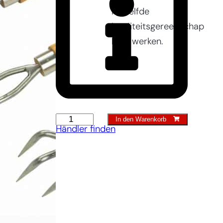
hetzelfde
kwaliteitsgereedschap
kunt werken.
Schaufel
In den Warenkorb
Händler finden
für
Innenbepflanzung
Menge