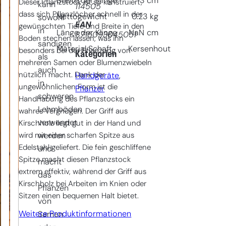
Breite der Klinge
3
cm
Dieser Pflanzstock ist so konstruiert,
kann
114505
dass sich Pflanzlöcher schnell in der
Nettogewicht
0.23
kg
sowohl
EAN
gewünschten Tiefe und Breite in den
in
Länge der Klinge
NaN
cm
8715093045051
Boden stechen lassen, was ihn
sandigen
Material Schaft
Kersenhout
besonders bei der Pflanzung von
Kategorien
als
mehreren Samen oder Blumenzwiebeln
auch
nützlich macht. Dank der
Handgeräte
, 
in
ungewöhnlichen Form ist die
Pflanzer
schweren
Handhabung des Pflanzstocks ein
Lehmböden
wahres Vergnügen. Der Griff aus
verwendet
Kirschholz liegt gut in der Hand und
wird mit einer scharfen Spitze aus
werden
Edelstahl geliefert. Die fein geschliffene
und
Spitze macht diesen Pflanzstock
macht
extrem effektiv, während der Griff aus
das
Kirschholz bei Arbeiten im Knien oder
Pflanzen
Sitzen einen bequemen Halt bietet.
von
Weitere Produktinformationen
Samen