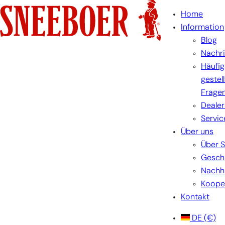
Zum
Home
Inhalt
Information
springen
Blog
Nachr
Häufig
gestel
Frage
Dealer
Servic
Über uns
Über 
Gesch
Nachha
Koope
Kontakt
DE
(€)