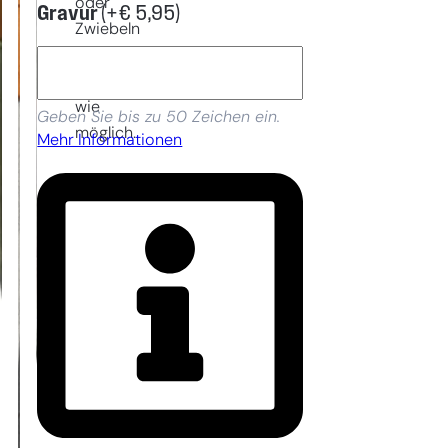
oder
Gravur
(+
€
5,95
)
Zwiebeln
so
einfach
wie
Geben Sie bis zu 50 Zeichen ein.
möglich.
Mehr Informationen