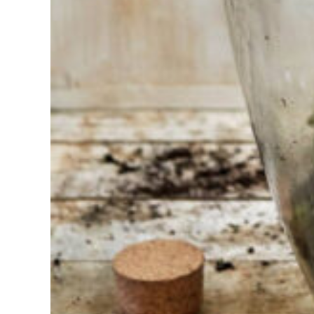
Sie haben
Schwierigkeiten
bei der
Auswahl?
Finden Sie das
Werkzeug für Ihren Job
Bei Sneeboer sind
wir immer bereit,
anderen zu helfen.
Zögern Sie nicht,
anzurufen oder eine
E-Mail zu senden,
wenn Sie eine Frage
haben. Dann werden