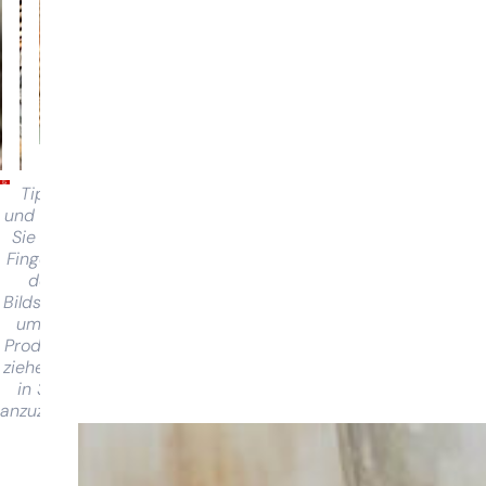
Tippen
und halten
Sie Ihren
Finger auf
dem
Bildschirm,
um das
Produkt zu
ziehen und
in 360°
anzuzeigen