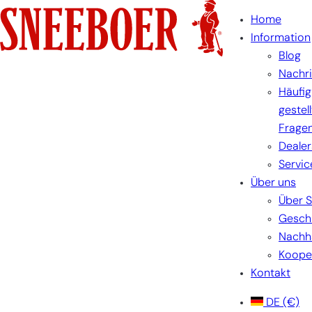
Zum
Home
Inhalt
Information
springen
Blog
Nachr
Häufig
gestel
Frage
Dealer
Servic
Über uns
Über 
Gesch
Nachha
Koope
Kontakt
DE
(€)