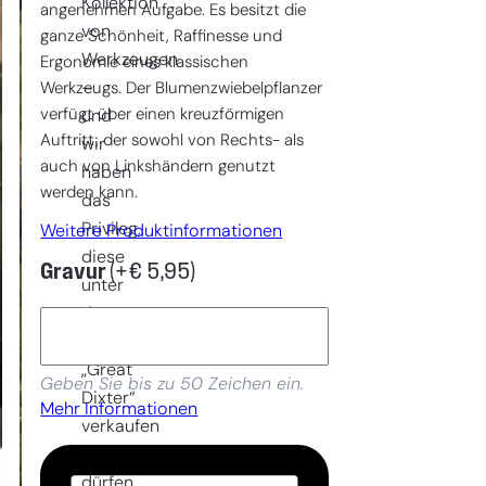
Kollektion
angenehmen Aufgabe. Es besitzt die
von
ganze Schönheit, Raffinesse und
Werkzeugen
Ergonomie eines klassischen
–
Werkzeugs. Der Blumenzwiebelpflanzer
verfügt über einen kreuzförmigen
und
Auftritt, der sowohl von Rechts- als
wir
auch von Linkshändern genutzt
haben
werden kann.
das
Privileg,
Weitere Produktinformationen
diese
Gravur
(+
€
5,95
)
unter
dem
Namen
„Great
Geben Sie bis zu 50 Zeichen ein.
Dixter“
Mehr Informationen
verkaufen
zu
dürfen.