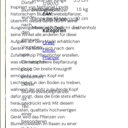
Breite der Klinge
5.5
cm
Dixter-
129070
Inspiriert von Nathaniel Lloyds
Nettogewicht
1.5
kg
Blumenzwiebelpfanzer
EAN
historischem Blumenzwiebelpflanzer,
wurde
Länge der Klinge
10
cm
8715093090709
übertrifft dieses Gerät durch seine
nach
Material Schaft
Eschenholz
Ausgewogenheit, sein Gewicht und
Kategorien
den
seine Winkel alle anderen für diese
genauen
Aufgabe auf dem Markt erhältlichen
Great
Vorgaben
Geräte. So lassen sich nach dem
Dixter
, 
von
Zufallsprinzip Pflanzlöcher erstellen,
Pflanzer
Christopher
was eine natürlichere Bepflanzung
ermöglicht. Der breite Kreuzgriff
Lloyd
ermöglicht es, den Kopf mit
entworfen.
Leichtigkeit in den Boden zu treiben,
Dieser
während der spitz zulaufende Kopf
Blumenzwiebelpflanzer
dafür sorgt, dass die Erde stets effektiv
ist
herausgedrückt wird. Mit diesem
Teil
robusten, qualitativ hochwertigen
einer
Gerät wird das Pflanzen von
besonderen
Blumenzwiebeln im Rasen zu einer