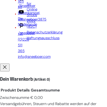
1611
for
/Sneeboer
HT
Online
Bovenkarspel,
Shops
Die
/@sneeboer3875
2022
Niederlande
(B2C)
Datenschutzerklärung
/sneeboer
+31
Haftungsausschluss
(0)228
511
365
info@sneeboer.com
Dein Warenkorb
(Artikel: 0)
Produkt
Details
Gesamtsumme
Zwischensumme
€ 0,00
Produkte
Versandgebühren, Steuern und Rabatte werden auf der