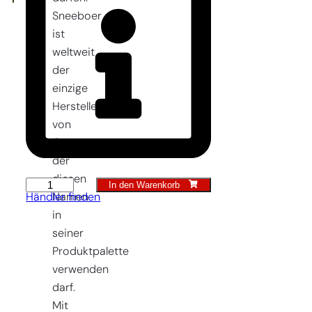
Sneeboer
ist
weltweit
der
einzige
Hersteller
von
Gartengeräten,
der
diesen
In den Warenkorb
Great
Namen
Händler finden
Dixter
in
Blumenzwiebelpflanzer
seiner
Menge
Produktpalette
verwenden
darf.
Mit