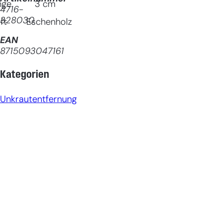
nge
3
cm
4716-
328030
ft
Eschenholz
EAN
8715093047161
Kategorien
Unkrautentfernung