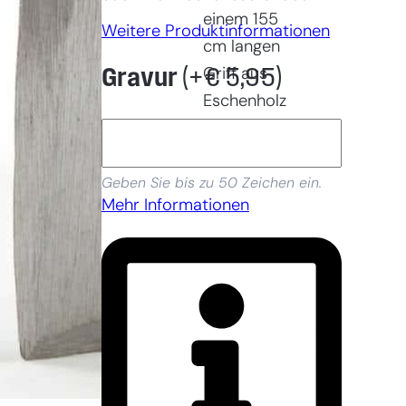
einem 155
Weitere Produktinformationen
cm langen
Griff aus
Gravur
(+
€
5,95
)
Eschenholz
geliefert.
Geben Sie bis zu 50 Zeichen ein.
Mehr Informationen