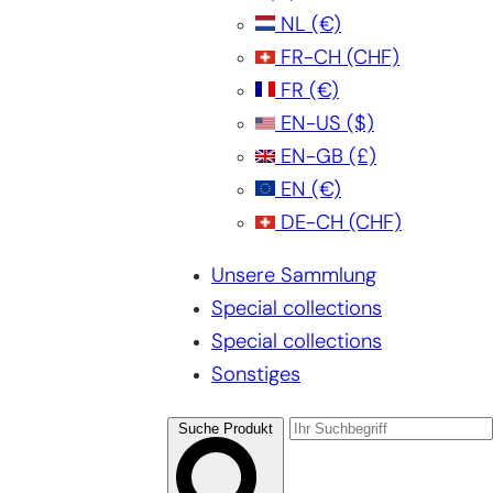
NL
(€)
FR-CH
(CHF)
FR
(€)
EN-US
($)
EN-GB
(£)
EN
(€)
DE-CH
(CHF)
Unsere Sammlung
Special collections
Special collections
Sonstiges
Suche Produkt