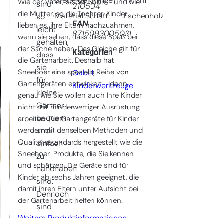
Breite der Klinge
7
cm
Wie der Vater, so der Sohn – und wie
sind
210504
die Mutter, so die Tochter. Kinder
Material Schaft
Eschenholz
so
EAN
lieben es, ihre Eltern nachzuahmen,
leicht
8715093005031
wenn sie sehen, dass diese Spaß bei
gehalten,
der Sache haben. Das Gleiche gilt für
Kategorien
dass
die Gartenarbeit. Deshalb hat
sie
Sneeboer eine spezielle Reihe von
Gabel
, 
für
Gartengeräten entwickelt – denn
Kinderwerkzeuge
kleine
genau wie Sie wollen auch Ihre Kinder
Gärtner
nicht mit minderwertiger Ausrüstung
bequem
arbeiten. Die Gartengeräte für Kinder
werden mit denselben Methoden und
und
Qualitätsstandards hergestellt wie die
einfach
Sneeboer-Produkte, die Sie kennen
zu
und schätzen. Die Geräte sind für
handhaben
Kinder ab sechs Jahren geeignet, die
sind.
damit ihren Eltern unter Aufsicht bei
Dennoch
der Gartenarbeit helfen können.
sind