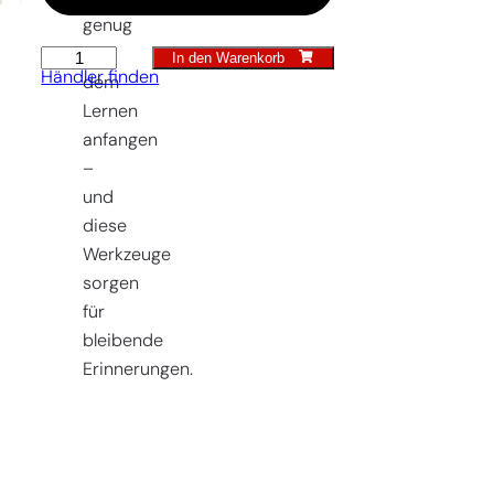
genug
mit
In den Warenkorb
Kinderkombihacke
Händler finden
dem
Menge
Lernen
anfangen
–
und
diese
Werkzeuge
sorgen
für
bleibende
Erinnerungen.