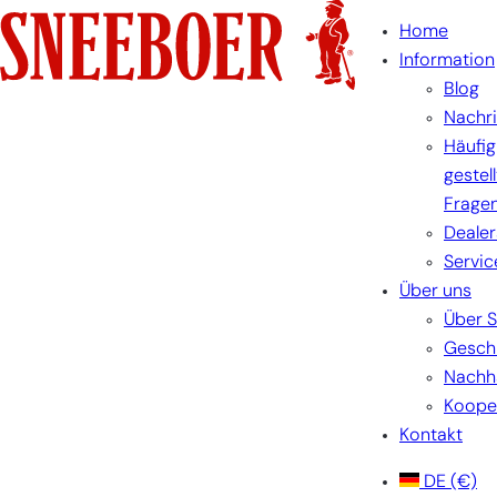
Zum
Home
Inhalt
Information
springen
Blog
Nachr
Häufig
gestel
Frage
Dealer
Servic
Über uns
Über 
Gesch
Nachha
Koope
Kontakt
DE
(€)