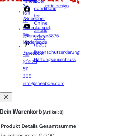
&
/sneeboer
3c,
ratio.design
conditions
1611
for
/Sneeboer
HT
Online
Bovenkarspel,
Shops
Die
/@sneeboer3875
2022
Niederlande
(B2C)
Datenschutzerklärung
/sneeboer
+31
Haftungsausschluss
(0)228
511
365
info@sneeboer.com
Dein Warenkorb
(Artikel: 0)
Produkt
Details
Gesamtsumme
Zwischensumme
€ 0,00