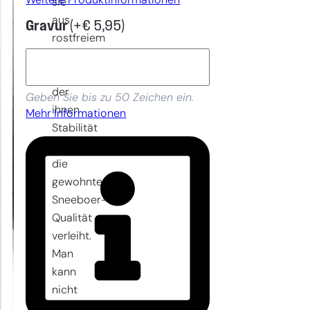
Weitere Produktinformationen
sie
aus
Gravur
(+
€
5,95
)
rostfreiem
Stahl
gefertigt,
der
Geben Sie bis zu 50 Zeichen ein.
ihnen
Mehr Informationen
Stabilität
und
die
gewohnte
Sneeboer-
Qualität
verleiht.
Man
kann
nicht
früh