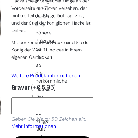
„Königliche
Hacke spielen. So ist die Klinge an der
Vorderseite mit Zinken versehen, der
Hacke“
hintere Teil der Klinge läuft spitz zu,
zudem
und der Stiel der königlichen Hacke ist
eine
tailliert.
höhere
Präzision
Mit der königlichen Hacke sind Sie der
beim
König der Welt – und das in Ihrem
Hacken
eigenen Garten!
als
die
Weitere Produktinformationen
herkömmliche
Gravur
(+
€
5,95
)
Hacke.
Die
Rückseite
der
Geben Sie bis zu 50 Zeichen ein.
Klinge
Mehr Informationen
läuft
spitz