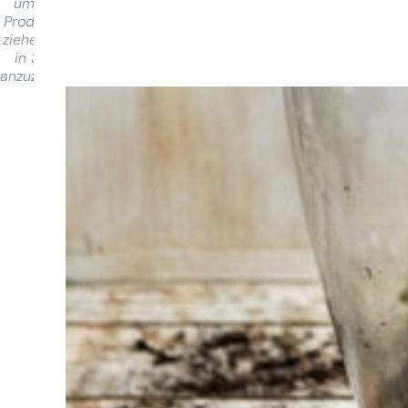
um das
Produkt zu
ziehen und
in 360°
anzuzeigen
Sie haben
Schwierigkeiten
bei der
Auswahl?
Finden Sie das
Werkzeug für Ihren Job
Bei Sneeboer sind
wir immer bereit,