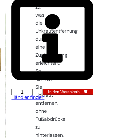
zu,
was
die
Unkrautentfernung
durch
eine
Zugbewegung
erleichtert.
So
können
Sie
In den Warenkorb
Royal-
Unkraut
Händler finden
Hacke
entfernen,
12,5
ohne
cm
Fußabdrücke
Menge
zu
hinterlassen,