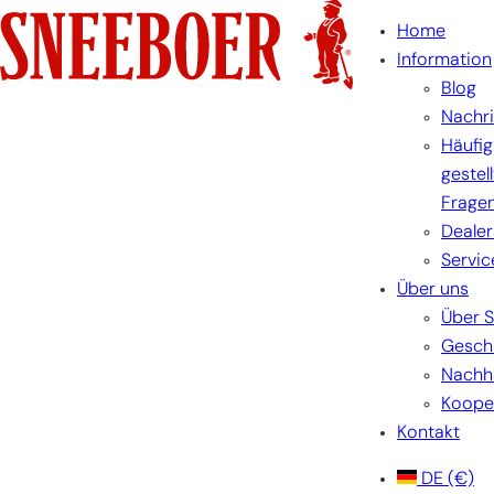
Zum
Home
Inhalt
Information
springen
Blog
Nachr
Häufig
gestel
Frage
Dealer
Servic
Über uns
Über 
Gesch
Nachha
Koope
Kontakt
DE
(€)