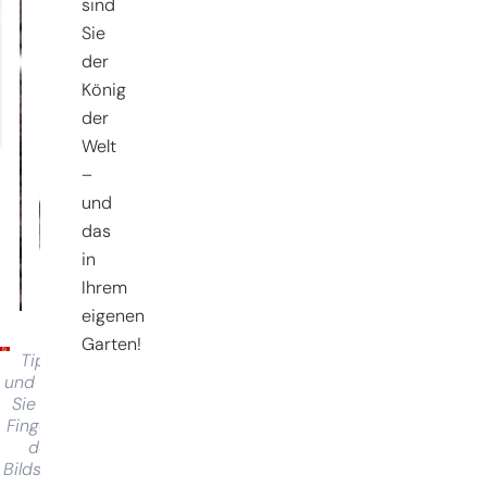
sind
Sie
der
König
der
Welt
–
und
das
in
Ihrem
eigenen
Garten!
Tippen
und halten
Sie Ihren
Finger auf
dem
Bildschirm,