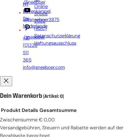
/Sneeboer
HT
Online
Bovenkarspel,
Shops
Die
/@sneeboer3875
2022
Niederlande
(B2C)
Datenschutzerklärung
/sneeboer
+31
Haftungsausschluss
(0)228
511
365
info@sneeboer.com
Dein Warenkorb
(Artikel: 0)
Produkt
Details
Gesamtsumme
Zwischensumme
€ 0,00
Produkte
Versandgebühren, Steuern und Rabatte werden auf der
im
Bezahlseite berechnet.