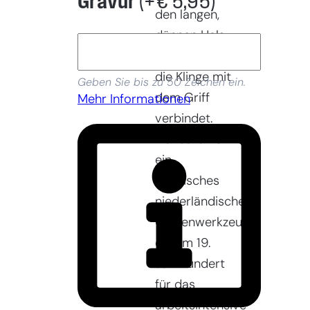
Gravur
(+
€
5,95
)
den langen,
dünnen Hals
bezieht, der
die Klinge mit
Geben Sie bis zu 50 Zeichen ein.
dem Griff
Mehr Informationen
verbindet.
Der Jäter ist
ein
klassisches
niederländisches
Gartenwerkzeug,
das im 19.
Jahrhundert
für das
arbeitsintensive