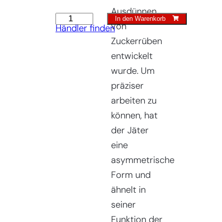
Ausdünnen
Jäter
In den Warenkorb
von
Händler finden
14cm
Zuckerrüben
linkshändig
entwickelt
Menge
wurde. Um
präziser
arbeiten zu
können, hat
der Jäter
eine
asymmetrische
Form und
ähnelt in
seiner
Funktion der