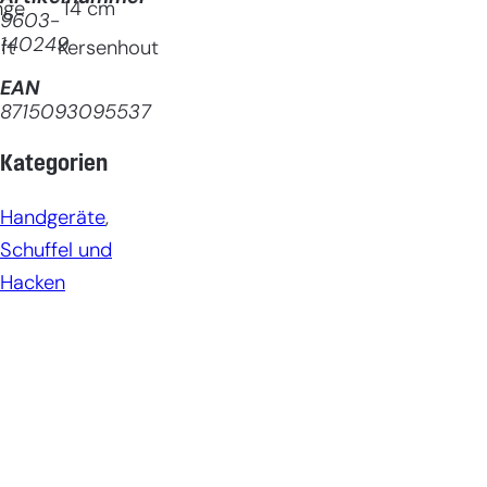
nge
14
cm
9603-
140249
ft
Kersenhout
EAN
8715093095537
Kategorien
Handgeräte
, 
Schuffel und
Hacken