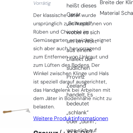
Breite der Kli
Vorrätig
heißt dieses
Material Scha
Gerät
Der klassische Jäter wurde
„Schrepel“,
ursprünglich zum Ausdünnen von
Rüben und Chicorée im
wobei es sich
Gemüsegarten entwickelt, eignet
um ein Wort
sich aber auch hervorragend
aus einem
zum Entfernen von Unkraut und
Dialekt der
zum Lüften des Bodens. Der
südlichen
Winkel zwischen Klinge und Hals
Provinz
ist speziell darauf ausgerichtet,
Zeeland
das Handgelenk bei Arbeiten mit
handelt. Es
dem Jäter in Bodennähe nicht zu
bedeutet
belasten.
„schlank“
Weitere Produktinformationen
oder „dünn“,
was sich auf