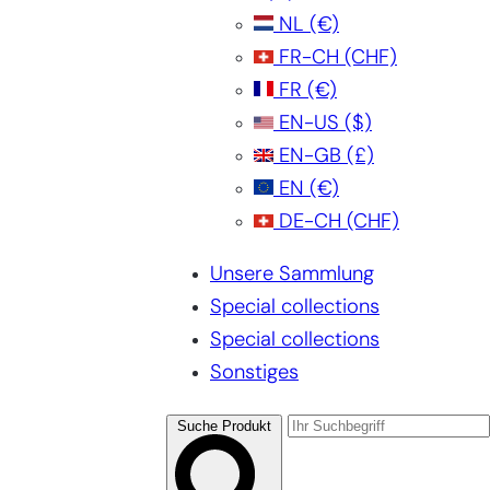
NL
(€)
FR-CH
(CHF)
FR
(€)
EN-US
($)
EN-GB
(£)
EN
(€)
DE-CH
(CHF)
Unsere Sammlung
Special collections
Special collections
Sonstiges
Suche Produkt