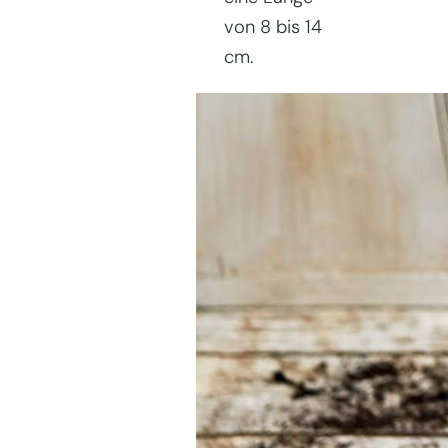
von 8 bis 14
cm.
Sie haben
Schwierigkeiten
bei der
Auswahl?
Finden Sie das Werkzeug für
Ihren Job
Bei Sneeboer sind wir